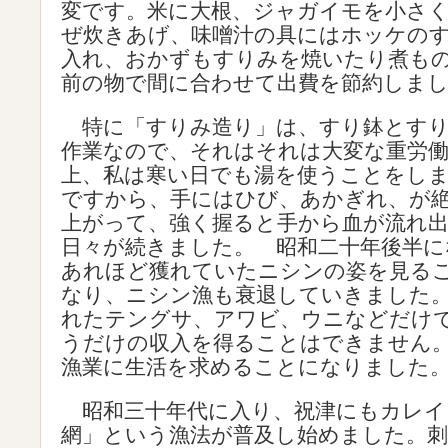
変です。米に大根、ジャガイモを小さ
ぜ炊きあげ、味噌汁の具にはホッケの
入れ、おかずもすりみを焼いたり煮も
前の物で間に合わせて出費を節約しま
特に「すりみ造り」は、すり鉢とすり
作業なので、それはそれは大変な重労
上、私は寒い日でも湯を使うことをし
ですから、手にはひび、あかぎれ、が
上がって、強く握ると手から血が流れ
日々が続きました。 昭和二十年後半に
あれほど獲れていたニシンの姿を見る
なり、ニシン漁も衰退していきました
れたテングサ、アワビ、ウニなどだけ
うだけの収入を得ることはできません
漁業に生活を求めることになりました
昭和三十年代に入り、祝津にもカレイ
網」という漁法が普及し始めました。刺