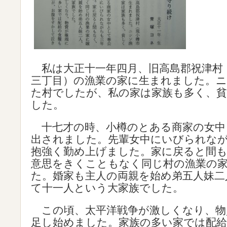
私は大正十一年四月、旧高島郡祝津村
三丁目）の漁業の家に生まれました。
た村でしたが、私の家は家族も多く、
した。
十七才の時、小樽のとある商家の女中
出されました。先輩女中にいびられな
抱強く勤め上げました。家に戻ると間
意思をきくこともなく同じ村の漁業の
た。婚家も主人の両親を始め弟五人妹二
て十一人という大家族でした。
この頃、太平洋戦争が激しくなり、物
足し始めました。家族の多い家では配