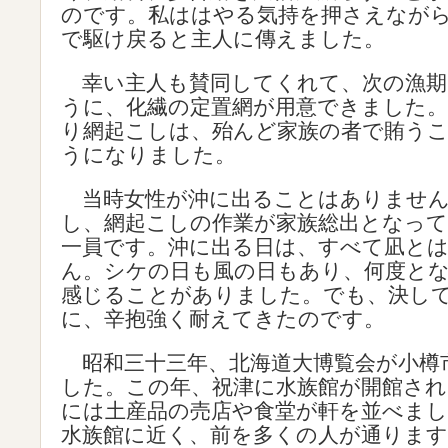
のです。私ははやる気持を押さえなが
で駆け戻ると主人に傳えました。
幸い主人も賛同してくれて、次の漁期
うに、化繊の定置網が用意できました
り網起こしは、殆んど家族の者で賄う
うになりました。
当時女性が沖に出ることはありません
し、網起こしの作業が家族総出となって
一員です。沖に出る日は、すべて凪と
ん。シケの日も風の日もあり、何度と
感じることがありました。でも、決し
に、辛抱強く耐えてきたのです。
昭和三十三年、北海道大博覧会が小樽
した。この年、祝津に水族館が開館され
には土産品の売店や食堂が軒を並べまし
水族館に近く、前を多くの人が通ります