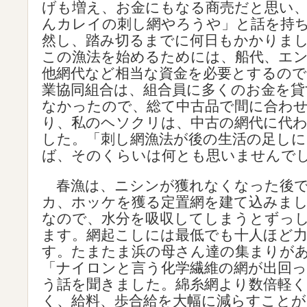
げも増え、お金にもなる商売だと思い
んカレイの刺し網やろうや」と話を持
然し、踏み切るまでに何日もかかりま
この漁法を始めるためには、船代、エ
他網代など相当な資金を必要とするので
業協同組合は、組合員に多くのお金を貸
なかったので、総て中古品で間に合わ
り、私のヘソクリは、中古の網代に代
した。「刺し網漁法が後の生活の足しに
ば、そのくらいは何とも思いませんで
春漁は、ニシンが獲れなくなった後で
カ、ホッケを獲る定置網を建て込みま
なので、水分を吸収してしまうとずっ
ます。網起こしには最低でも十人ほど
す。たまたま浜の母さん達の集まりが
「ナイロンと言う化学繊維の網が出回
う話を聞きました。綿糸網より数倍軽く
く、給料、歩合給を大幅に減らすこと