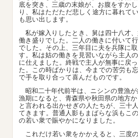
底を突き、三歳の末娘が、お腹をすか
り、私はただただ悲しく途方に暮れて
も思い出します。
私が嫁入りしたとき、舅は四十八才、
働き盛りでした。二人の働きに付いて
でした。その上、三年目に夫を兵隊に
す。私は姑の働きを見習いながら主人の
に仕えました。終戦で主人が無事に戻
た。この時ばかりは、今までの苦労も
で手を取り合って喜んだものです。
昭和二十年代前半は、ニシンの豊漁が
漁期になると、青森県や秋田県の地方か
と言われる出かせぎの人たちが、三十
てきます。普通人影もまばらな浜もこ
の若い衆で賑やかになりました。
これだけ若い衆をかかえると、三度の