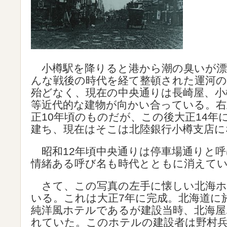
小樽駅を降りると港から潮の臭いが漂
んな戦後の時代を経て整頓された運河
殆どなく、現在の中央通りは長崎屋、小
等近代的な建物が向かい合っている。右
正10年頃のものだが、この後大正14年
建ち、現在はそこは北陸銀行小樽支店に
昭和12年頃中央通りは停車場通りと
情緒ある呼び名も時代とともに消えて
さて、この写真の左手に懐しい北海ホ
いる。これは大正7年に完成。北海道に
純洋風ホテルであるが建設当時、北海屋
れていた。このホテルの建設者は野村兵