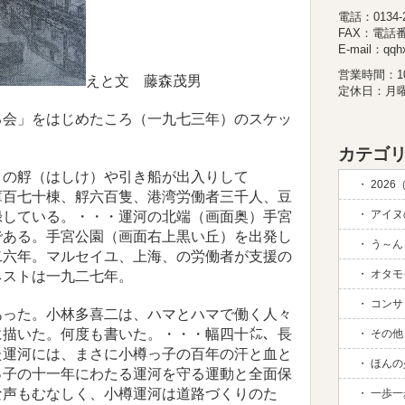
電話：0134-26
FAX：電話
E-mail：qqhx
営業時間：10:
えと文 藤森茂男
定休日：月
会」をはじめたころ（一九七三年）のスケッ
カテゴリ
の艀（はしけ）や引き船が出入りして
2026
庫百七十棟、艀六百隻、港湾労働者三千人、豆
アイヌの
録している。・・・運河の北端（画面奥）手宮
である。手宮公園（画面右上黒い丘）を出発し
う～ん 
二六年。マルセイユ、上海、の労働者が支援の
オタモイ
ネストは一九二七年。
コンサド
った。小林多喜二は、ハマとハマで働く人々
に描いた。何度も書いた。・・・幅四十㍍、長
その他 (
た運河には、まさに小樽っ子の百年の汗と血と
ほんの
っ子の十一年にわたる運河を守る運動と全面保
な声もむなしく、小樽運河は道路づくりのた
一歩一歩