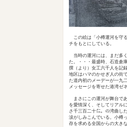
この絵は「小樽運河を守る
チをもとにしている。
当時の運河には、まだ多く
た。・・・最盛時、石造倉
撰（より）女工六千人を記
地区はハマのかせぎ人の街
た道内初のメーデーが一九
メッセージを寄せた港湾ゼ
まさにこの運河が舞台であ
を愛情深く、そしてリアル
さ千三百二十㍍。の湾曲し
涙がしみこんでいる。小樽
存を求める全国からの大き