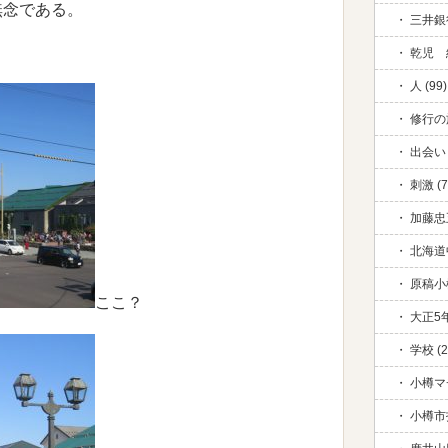
無念である。
三井銀行
乾児 絆
人 (99)
修行の旅
出会い 
刺激 (7
加藤忠五
北海道中
原稿小
ここ？
大正5年
学校 (2
小樽マ
小樽市