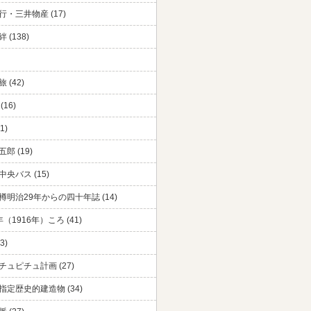
・三井物産 (17)
 (138)
 (42)
(16)
1)
郎 (19)
央バス (15)
樽明治29年からの四十年誌 (14)
（1916年）ころ (41)
3)
チュピチュ計画 (27)
指定歴史的建造物 (34)