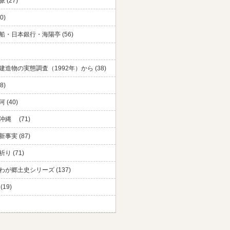
 (27)
0)
船・日本銀行・海陽亭 (56)
建造物の実態調査（1992年）から (38)
8)
 (40)
沖縄 (71)
事実 (87)
り (71)
わが郷土史シリーズ (137)
(19)