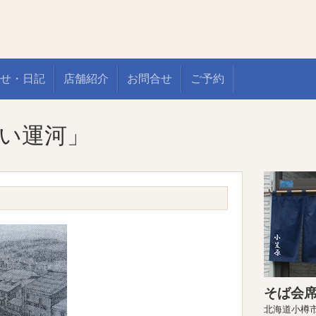
せ・日記
店舗紹介
お問合せ
ご予約
い運河」
そば会席
北海道小樽市