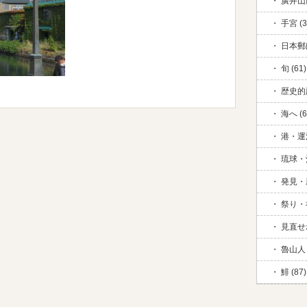
廣井山脈
手宮 (3
日本郵
旬 (61)
歴史的
海へ (6
港・運河
琉球・
発見・新
祭り・祈
見直せ
魯山人 
鯡 (87)