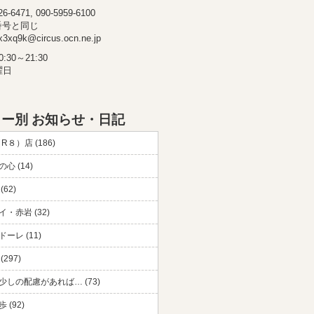
-6471, 090-5959-6100
番号と同じ
3xq9k@circus.ocn.ne.jp
30～21:30
曜日
ー別 お知らせ・日記
（R８）店 (186)
心 (14)
(62)
・赤岩 (32)
ーレ (11)
297)
少しの配慮があれば… (73)
 (92)