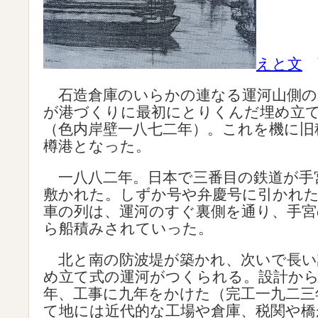
えと文
石造倉庫のいらかの連なる運河山側の
が港づくりに最初にとりくんだ埋め立
（色内岸壁一八七二年）。これを機に旧
樽港となった。
一八八二年。日本で三番目の鉄道が手
敷かれた。しずか号や弁慶号に引かれ
車の列は、運河のすぐ裏側を通り、手宮
ら船積みされていった。
北と南の防波堤が築かれ、次いで長い
め立て式の運河がつくられる。設計か
年、工事に九年をかけた（完工一九二三
て地には近代的な工場や倉庫、税関や橋