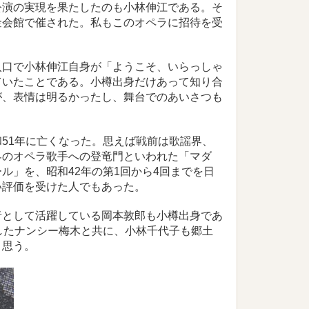
演の実現を果たしたのも小林伸江である。そ
金会館で催された。私もこのオペラに招待を受
口で小林伸江自身が「ようこそ、いらっしゃ
ていたことである。小樽出身だけあって知り合
が、表情は明るかったし、舞台でのあいさつも
51年に亡くなった。思えば戦前は歌謡界、
界のオペラ歌手への登竜門といわれた「マダ
ル」を、昭和42年の第1回から4回までを日
い評価を受けた人でもあった。
として活躍している岡本敦郎も小樽出身であ
したナンシー梅木と共に、小林千代子も郷土
と思う。