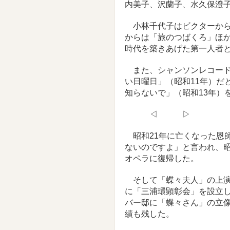
内美子、沢蘭子、水久保澄
小林千代子はビクターから
からは「旅のつばくろ」ほか
時代を築きあげた第一人者
また、シャンソンレコード
い日曜日」（昭和11年）だ
知らないで」（昭和13年）
◁ ▷
昭和21年に亡くなった恩
ないのですよ」と言われ、昭
オペラに復帰した。
そして「蝶々夫人」の上演2
に「三浦環顕彰会」を設立
バー邸に「蝶々さん」の立
績も残した。