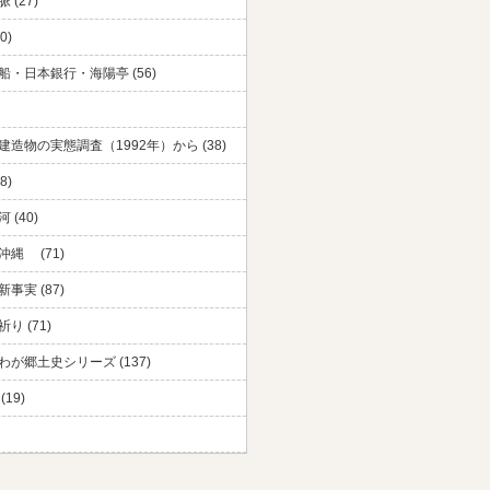
 (27)
0)
船・日本銀行・海陽亭 (56)
建造物の実態調査（1992年）から (38)
8)
 (40)
沖縄 (71)
事実 (87)
り (71)
わが郷土史シリーズ (137)
(19)