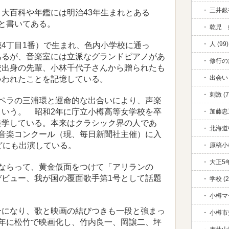
三井銀行
大百科や年鑑には明治43年生まれとある
年と書いてある。
乾児 絆
人 (99)
4丁目1番）で生まれ、色内小学校に通っ
あるが、音楽室には立派なグランドピアノがあ
修行の旅
校出身の先輩、小林千代子さんから贈られたも
出会い 
いわれたことを記憶している。
刺激 (7
ペラの三浦環と運命的な出合いにより、声楽
という。 昭和2年に庁立小樽高等女学校を卒
加藤忠五
進学している。本来はクラシック界の人であ
北海道中
報音楽コンクール（現、毎日新聞社主催）に入
どにも出演している。
原稿小
大正5年
ならって、黄金仮面をつけて「アリランの
デビュー、我が国の覆面歌手第1号として話題
学校 (2
小樽マ
になり、歌と映画の結びつきも一段と強まっ
小樽市
8年に松竹で映画化し、竹内良一、岡譲二、坪