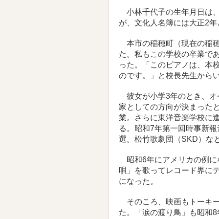
小林千代子の生年月日は、
が、文化人名簿には大正2
本市の稲穂町（現在の稲穂
た。私もこの学校の卒業で
った。「このピアノは、本
のです。」と校長先生から
彼女が小学3年のとき、オ
家としての方向が決まった
業。さらに東洋音楽学校に
る。昭和7年第一回時事新
選。松竹歌劇団（SKD）な
昭和6年にアメリカの例に
唄」を歌ってレコード界に
になった。
そのころ、映画もトーキー
た。「涙の渡り鳥」も昭和