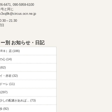
-6471, 090-5959-6100
番号と同じ
3xq9k@circus.ocn.ne.jp
30～21:30
曜日
ー別 お知らせ・日記
（R８）店 (186)
心 (14)
(62)
・赤岩 (32)
ーレ (11)
297)
少しの配慮があれば… (73)
 (92)