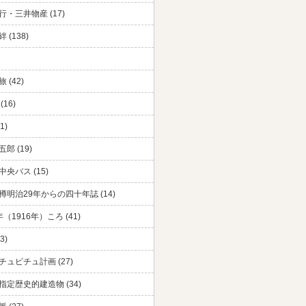
・三井物産 (17)
 (138)
 (42)
(16)
1)
郎 (19)
央バス (15)
樽明治29年からの四十年誌 (14)
（1916年）ころ (41)
3)
チュピチュ計画 (27)
指定歴史的建造物 (34)