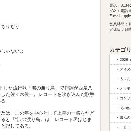
電話：0134-26
FAX：電話
E-mail：qqhx
営業時間：10:
ちりぢり
定休日：月
カテゴリ
じゃないよ
2026
し
アイヌの
う～ん 
トした流行歌「涙の渡り鳥」で作詞が西条八
オタモイ
ーした佐々木俊一。レコードを吹き込んだ歌手
コンサド
ある。
その他 (
及は、この年を中心として上昇の一路をたど
ほんの
ると『‶涙の渡り鳥〟は、レコード界はじま
』と記してある。
一歩一歩