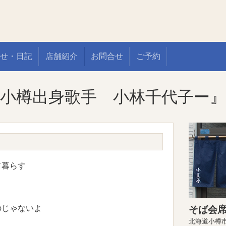
せ・日記
店舗紹介
お問合せ
ご予約
小樽出身歌手 小林千代子ー』
暮らす
じゃないよ
そば会席
北海道小樽市