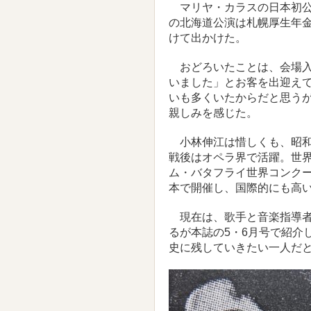
マリヤ・カラスの日本初公
の北海道公演は札幌厚生年
けて出かけた。
おどろいたことは、会場入
いました」とお客を出迎え
いも多くいたからだと思う
親しみを感じた。
小林伸江は惜しくも、昭和
戦後はオペラ界で活躍。世
ム・バタフライ世界コンクー
本で開催し、国際的にも高
現在は、歌手と音楽指導者
るが本誌の5・6月号で紹介
史に残していきたい一人だ