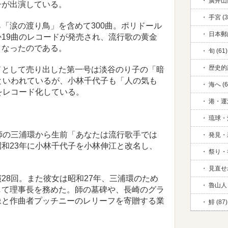
廣井山脈
子が出演している。
手宮 (3
「涙の渡り鳥」を含めて300曲。ポリドール
日本郵
19曲のレコードが発売され、流行歌の黄金
となったのである。
旬 (61)
歴史的
として売り出した第一号は淡谷のり子の「暗
といわれているが、小林千代子も「人の気も
海へ (6
をレコード化している。
港・運河
琉球・
師の三浦環から生前「あなたは流行歌手では
発見・新
和23年に小林千代子を小林伸江と改名し、
祭り・祈
見直せ
8回。また彼女は昭和27年、三浦環のため
魯山人 
して理事長を務めた。師の墓碑や、長崎のグラ
像と作曲者プッチニーのレリーフを寄贈する業
鯡 (87)