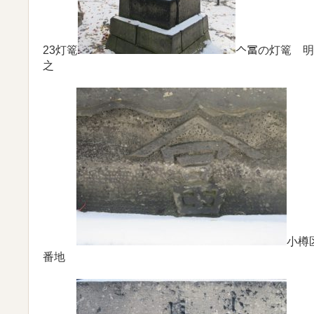
23灯篭
𠆢冨の灯篭 
之
小樽
番地