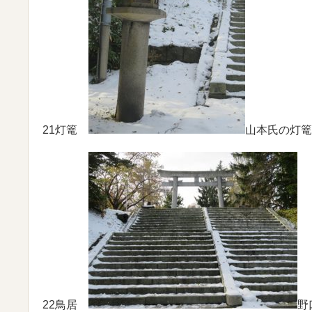
21灯篭
山本氏の灯篭
22鳥居
野