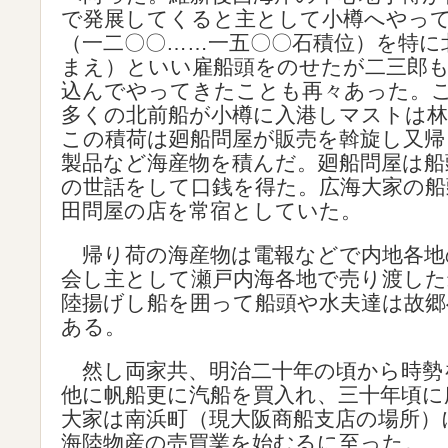
で発展してくると主として小樽へやっ
（一二〇〇……一五〇〇石積位）を特に
まえ）といい雇船頭をのせたが二三郎
込んでやってきたことも再々あった。
多くの北前船が小樽に入港しマストは
この積荷は廻船問屋が販売を斡旋し又帰
製品など海産物を積んだ。廻船問屋は船
の世話をして口銭を得た。広海大家の船
田問屋の店を常宿としていた。
帰り荷の海産物は電報などで内地各地
会し主として瀬戸内海各地で売り渡した
陸揚げし船を囲って船頭や水夫達は故郷
ある。
然し両家共、明治二十年の頃から時勢
他に帆船更に汽船を買入れ、三十年頃に
大家は南浜町（現大阪商船支店の場所）
海陸物産の売買業を始むるに至った。