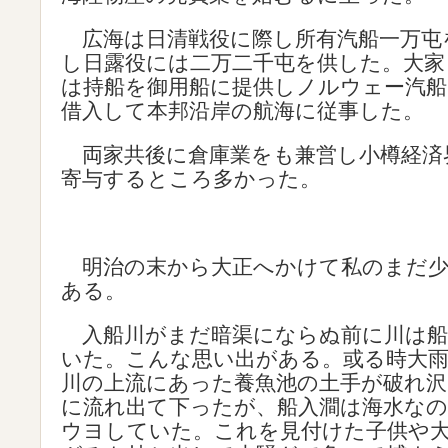
広海は日清戦役に際し所有汽船一万屯
し日露役には二万二千屯を供した。大家
は持船を御用船に提供しノルウェー汽
借入して本邦沿岸の航海に従事した。
両家共後に倉庫業をも兼営し小樽経済
寄与するところ多かった。
明治の末から大正へかけて私のまだ少
ある。
入船川がまだ暗渠にならぬ前に川は船
いた。こんな思い出がある。或る時大
川の上流にあった養魚池の土手が破れ沢
に流れ出て下ったが、船入澗は海水な
ウヨしていた。これを見付けた子供や