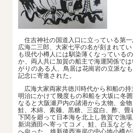
住吉神社の国道入口に立っている第一
広海二三郎、大家七平の名が刻まれてい
も現代小樽人には馴染薄くなっている
か、両人共に加賀の船主で海運関係では
がりのある人、鳥居は花崗岩の立派なも
記念に寄進された。
広海大家両家共徳川時代から和船の持
明治にかけて幾度もの和船を大坂に冬
なると大阪瀬戸内の諸港から太物、金物
鮭、木綿、素麺、黒糖、三盆白、酢、畳
下関を廻って日本海を北上し敦賀で漁場
新潟酒田へ寄ってコメ、鮭、白玉などを
へ向った。維新後西海岸の中心地小樽が