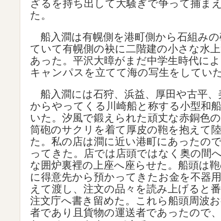
ざるを持ち出して大騒ぎで争って捕ま
た。
船入澗は有幌側を港町側から石組みの
ていて有幌側の袂に二階建の小さな水上
あった。平沢大暲がまだ中学生時代に
キャンパスを立てて海の写生をしてい
船入澗には石狩、浜益、厚田や古平、
からやってくる川崎船と称する小型和
いた。汐風で鍛えられた頑丈な赤銅色の
筒砲のサクリを着て厚皮の鞄を抱えて
た。私の店は澗に近い港町にあったの
ってきた。店では店頭ではなく奥の間
な囲炉裏裡の上座へ座らせた。船頭は鞄
に得意先から預かってきたお金を不器
えて渡し、注文の品々を読み上げると
注文庁へ書き留めた。これら船頭周波お
者であり且貨物の運送者であったので