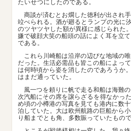
たいせつにしたのである。
商談が済むとお燗した徳利が出され手
竝べられる。酒が廻るとランプの光に
のツヤツヤした額が異様に感じられた
嫌で破顔大笑の船頭の話によく耳を立
である。
これら川崎船は沿岸の辺ぴな地域の唯
だった。生活必需品も皆この船によっ
は何時頃から姿を消したのであろうか
はまだ通っていた。
風一つを頼りに帆で走る和船は海難の
次汽船にその席を譲らざるを得なかっ
め頃の小樽港の写真を見ても港内に数十
泊していた。大は欧州航路の巨船から小
り船までとも角、多数賑っていたもの
ところが戦後様相は一変した。我々終