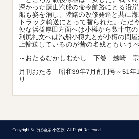
深かった藤山汽船の命令航路にとる沿岸
船も姿を消し、陸路の改修発達と共に海
トラック輸送にとって替られた。ただ
便な浜益厚田方面へは小樽から数十屯の
利尻礼文へは汽船小樽丸とが小樽の問屋
上輸送しているのが昔の名残ともいう
～おたるむかしむかし 下巻 越崎 宗
月刊おたる 昭和39年7月創刊号～51年
り
Copyright © そば会席 小笠原. All Right Reserved.