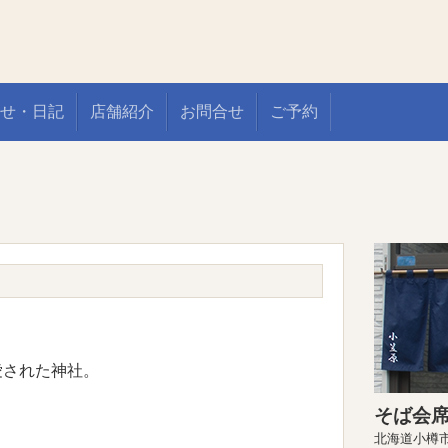
せ・日記
店舗紹介
お問合せ
ご予約
愛された神社。
そば会席
北海道小樽市