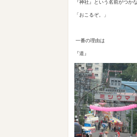
『神社』という名前がつか
「おこるぞ。」
一番の理由は
『道』