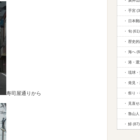
廣井山脈
手宮 (3
日本郵
旬 (61)
歴史的
海へ (6
港・運河
琉球・
発見・新
寿司屋通りから
祭り・祈
見直せ
魯山人 
鯡 (87)