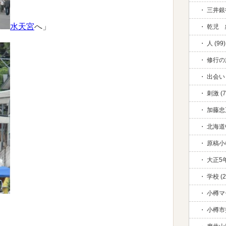
三井銀行
水天宮
へ」
乾児 絆
人 (99)
修行の旅
出会い 
刺激 (7
加藤忠五
北海道中
原稿小
大正5年
学校 (2
小樽マ
小樽市