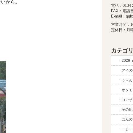
ないから。
電話：0134-26
FAX：電話
E-mail：qqhx
営業時間：10:
定休日：月
カテゴリ
2026
アイヌの
う～ん 
オタモイ
コンサド
その他 (
ほんの
一歩一歩