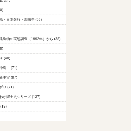
 (27)
0)
船・日本銀行・海陽亭 (56)
建造物の実態調査（1992年）から (38)
8)
 (40)
沖縄 (71)
事実 (87)
り (71)
わが郷土史シリーズ (137)
(19)