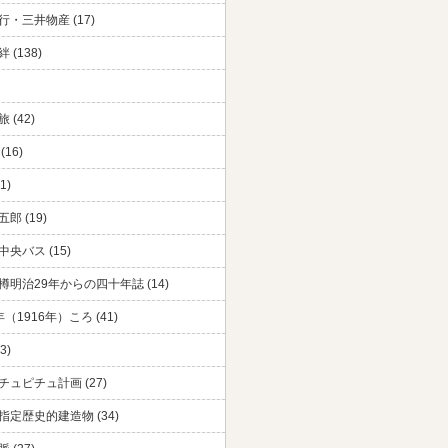
・三井物産 (17)
 (138)
 (42)
(16)
1)
郎 (19)
央バス (15)
樽明治29年からの四十年誌 (14)
（1916年）ころ (41)
3)
チュピチュ計画 (27)
指定歴史的建造物 (34)