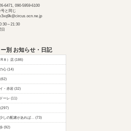
-6471, 090-5959-6100
番号と同じ
3xq9k@circus.ocn.ne.jp
30～21:30
曜日
ー別 お知らせ・日記
（R８）店 (186)
心 (14)
(62)
・赤岩 (32)
ーレ (11)
297)
少しの配慮があれば… (73)
 (92)