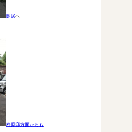
鳥居
へ
寿原邸方面からも