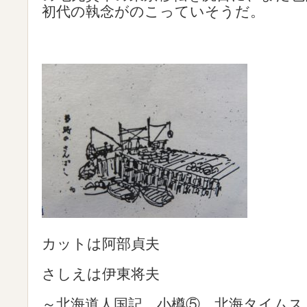
初代の執念がのこっていそうだ。
カットは阿部貞夫
さしえは伊東将夫
～北海道人国記 小樽⑤ 北海タイムス