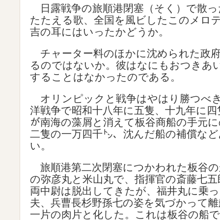
日露戦争の旅順港閉塞（そく）で散っ
たたえる歌、全国を風ビしたこのメロ
吉の耳にはいったかどうか。
チャーター料のほかに沈められた政府
るのではないか。彼はなにもおつきあ
することはなかったのである。
オリンピックと戦争はやはり勝つべき
洋戦争で昭和十八年に五隻、十九年に四
が南海の藻屑と消えて板谷商船の手元に
二隻の一万四千㌧、沈んだ船の補償など
い。
旅順港第二次閉塞につかわれた板谷の
の弥彦丸と米山丸で、指揮官の斎藤七五
両中尉は脱出してきたが、福井丸に乗っ
夫、兵曹長杉野孫七の姿を気づかって離
一片の肉片と化した。これは板谷の船