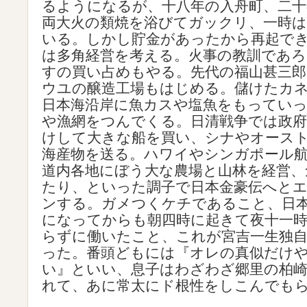
るようになるが、十八年の入舟町、二十
両大火の類焼を浴びてガックリ、一時
いる。しかし貯金があったから再起で
は多角経営を考える。火事の教訓であ
すの買い占めもやる。先代の福山甚三郎
ウユの醸造工場もはじめる。儲けたカ
日本海沿岸に魚カスや塩魚をもってい
や漁網をつんでくる。日清戦争では政府
けして大きな船を買い、シナやオース
海産物を送る。ハワイやシンガポール
道内各地にぼう大な農場と山林を経営、
たり、といった調子で日本金豪伝へと
ンする。ガメつくケチであること、日
になってからも朝四時に起きて夜十一
らずに働いたこと、これが宮吉一生独
った。番頭どもには『オレの真似だけ
い』といい、息子はわざわざ郷里の柏
れて、あに常太にド根性をしこんでも