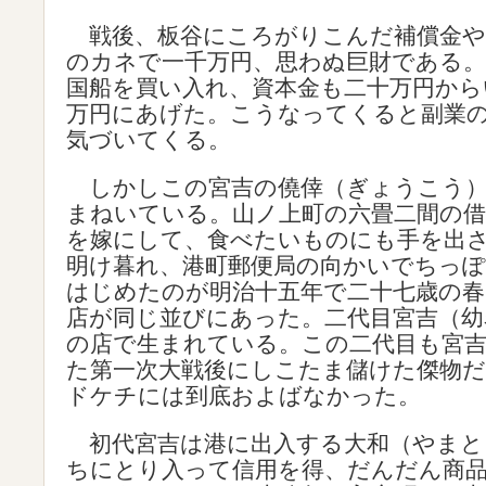
戦後、板谷にころがりこんだ補償金や
のカネで一千万円、思わぬ巨財である。
国船を買い入れ、資本金も二十万円から
万円にあげた。こうなってくると副業
気づいてくる。
しかしこの宮吉の僥倖（ぎょうこう）
まねいている。山ノ上町の六畳二間の借
を嫁にして、食べたいものにも手を出
明け暮れ、港町郵便局の向かいでちっぽ
はじめたのが明治十五年で二十七歳の春
店が同じ並びにあった。二代目宮吉（幼
の店で生まれている。この二代目も宮
た第一次大戦後にしこたま儲けた傑物
ドケチには到底およばなかった。
初代宮吉は港に出入する大和（やまと
ちにとり入って信用を得、だんだん商