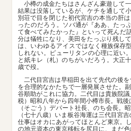
小樽の成金たちはさんざん豪遊して一
結果は没落しているが、ケチを通して
別荘で目を閉じた初代宮吉の本当の肝
ったのだろう。ソバ通が『ああ、たっ
て食べてみたかった』といって死んだ
分は犠牲になり、美田をたっぷり残し
は、いわゆるアイスではなく種族保存
しれない。ピューリタンの心理に近い
と紙キレ（札）のちがいだろう。大正十
歳で歿。
二代目宮吉は早稲田を出て先代の後を
を合理的なかたちで一層発展させた。副
谷順助がこれに協力。二代目は貴族院議
税）昭和八年から四年間小樽市長。戦後
（そごう）デパート社長、のち会長。昭
（七十八歳）いま板谷海運は三代目宮吉
仕事はオカにあがってほとんど東京。
の地元資本の東京移転を尻目に、まだ色