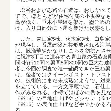
塩谷および忍路の石造は、おしなべて
てで、ほとんどが住宅付属の小規模な
高が低く、垂木小屋組を架け、塗ごめの
け、入り口部分に下屋を架けた形態をし
また、青山家5棟、茨木家3棟、白鳥家
が現存し、番屋建築と共形成される海岸
は、鰊漁華やかなりしころを彷彿とさ
に祝津3丁目に遺存する青山家の石造倉庫
間×桁行10間と梁間5間×20間の巨大な
者は今回の調査で唯一確認できた重ね梁
け、後者ではクイーンポスト・トラス
の、技術的にまだ未成熟のようで、対束
を立てている。一方文庫蔵では、石仕上
作がみられる。小樽ではほかに例を見
（※13）の目地仕上げやビシャン（※1
（※15）の表面仕上げなど手のかかる
る。