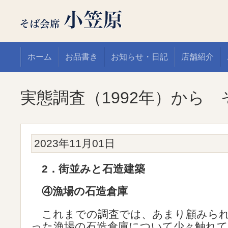
ホーム
お品書き
お知らせ・日記
店舗紹介
実態調査（1992年）から 
2023年11月01日
2．街並みと石造建築
④漁場の石造倉庫
これまでの調査では、あまり顧みられ
った漁場の石造倉庫について少々触れ