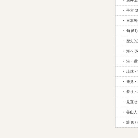
廣井山脈
手宮 (3
日本郵
旬 (61)
歴史的
海へ (6
港・運河
琉球・
発見・新
祭り・祈
見直せ
魯山人 
鯡 (87)