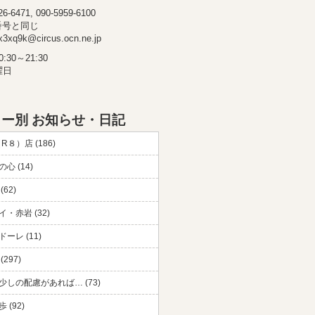
-6471, 090-5959-6100
番号と同じ
3xq9k@circus.ocn.ne.jp
30～21:30
曜日
ー別 お知らせ・日記
（R８）店 (186)
心 (14)
(62)
・赤岩 (32)
ーレ (11)
297)
少しの配慮があれば… (73)
 (92)