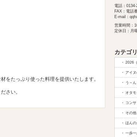
電話：0134-26
FAX：電話
E-mail：qqhx
営業時間：10:
定休日：月
カテゴリ
2026
アイヌの
食材をたっぷり使った料理を提供いたします。
う～ん 
ください。
オタモイ
コンサド
その他 (
ほんの
一歩一歩