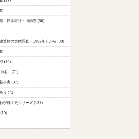
 (27)
0)
船・日本銀行・海陽亭 (56)
建造物の実態調査（1992年）から (38)
8)
 (40)
沖縄 (71)
事実 (87)
り (71)
わが郷土史シリーズ (137)
(19)