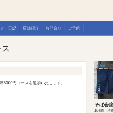
せ・日記
店舗紹介
お問合せ
ご予約
ース
会席8000円コースを追加いたします。
そば会席
北海道小樽市