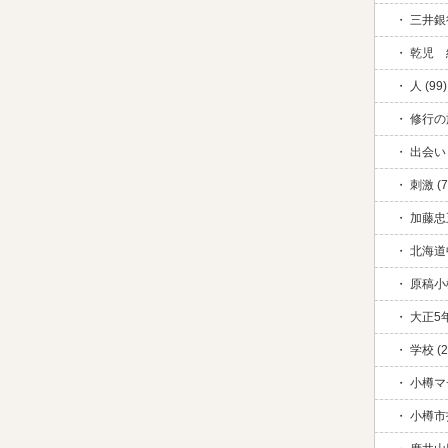
三井銀行
乾児 絆
人 (99)
修行の旅
出会い 
刺激 (7
加藤忠五
北海道中
原稿小
大正5年
学校 (2
小樽マ
小樽市