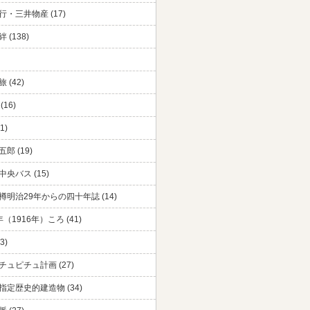
・三井物産 (17)
 (138)
 (42)
(16)
1)
郎 (19)
央バス (15)
樽明治29年からの四十年誌 (14)
（1916年）ころ (41)
3)
チュピチュ計画 (27)
指定歴史的建造物 (34)