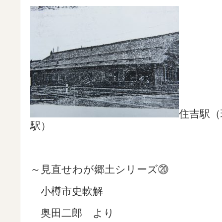
住吉駅（
駅）
～見直せわが郷土シリーズ⑳
小樽市史軟解
奥田二郎 より