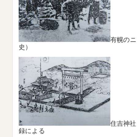
有幌のニ
史）
住吉神社
録による