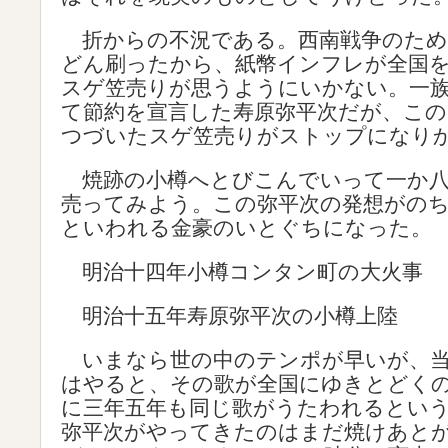
折からの不況である。西南戦争のため
どん刷ったから、紙幣インフレが全国
スゲ笠売りが思うようにいかない。一
て節約を宣言した寿原弥平次だが、この
つづいたスゲ笠売りがストップになり
焼跡の小樽へとびこんでいって一か八
売ってみよう。この弥平次の発想がの
といわれる金豪のいとぐちになった。
明治十四年小樽コンタン町の大火事
明治十五年寿原弥平次の小樽上陸
いまなら世の中のテンポが早いが、当
はやると、その歌が全国にゆきとどく
に三年五年も同じ歌がうたわれるとい
弥平次がやってきたのはまだ焼けあと