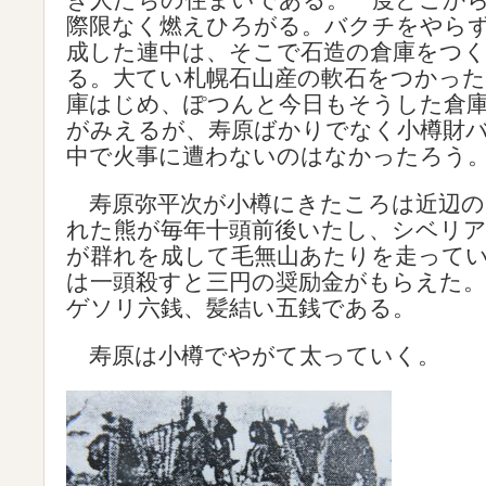
際限なく燃えひろがる。バクチをやら
成した連中は、そこで石造の倉庫をつ
る。大てい札幌石山産の軟石をつかった
庫はじめ、ぽつんと今日もそうした倉
がみえるが、寿原ばかりでなく小樽財
中で火事に遭わないのはなかったろう
寿原弥平次が小樽にきたころは近辺の
れた熊が毎年十頭前後いたし、シベリ
が群れを成して毛無山あたりを走って
は一頭殺すと三円の奨励金がもらえた。
ゲソリ六銭、髪結い五銭である。
寿原は小樽でやがて太っていく。