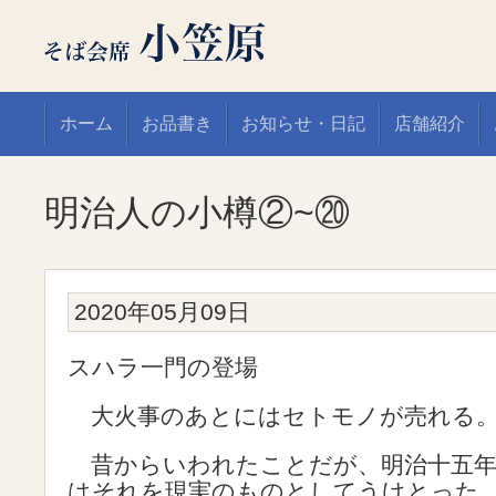
ホーム
お品書き
お知らせ・日記
店舗紹介
明治人の小樽②~⑳
2020年05月09日
スハラ一門の登場
大火事のあとにはセトモノが売れる
昔からいわれたことだが、明治十五年
はそれを現実のものとしてうけとった