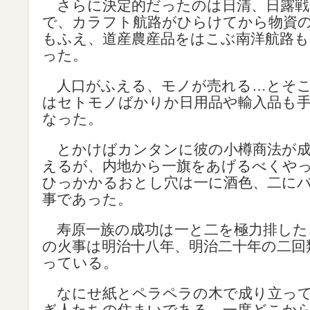
さらに決定的だったのは日清、日露戦
で、カラフト航路がひらけてから物資
もふえ、道産農産品をはこぶ南洋航路
った。
人口がふえる、モノが売れる…とそこ
はセトモノばかりか日用品や輸入品も
なった。
とかけばカンタンに彼の小樽商法が成
えるが、内地から一旗をあげるべくや
ひっかかるおとし穴は一に酒色、二に
事であった。
寿原一族の成功は一と二を極力排した
の火事は明治十八年、明治二十年の二回
っている。
なにせ紙とペラペラの木で成り立って
ぎ人たちの住まいである。一度どこか