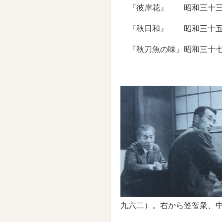
『彼岸花』 昭和三十三
『秋日和』 昭和三十五
『秋刀魚の味』昭和三十七
九六二）。右から笠智衆、