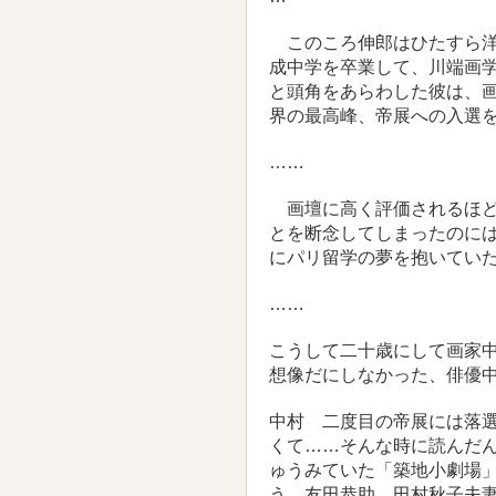
このころ伸郎はひたすら洋
成中学を卒業して、川端画
と頭角をあらわした彼は、
界の最高峰、帝展への入選
……
画壇に高く評価されるほど
とを断念してしまったのに
にパリ留学の夢を抱いてい
……
こうして二十歳にして画家
想像だにしなかった、俳優
中村 二度目の帝展には落
くて……そんな時に読んだ
ゅうみていた「築地小劇場
う、友田恭助、田村秋子夫