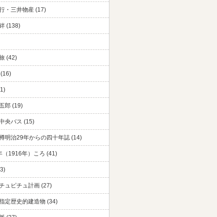
・三井物産 (17)
 (138)
 (42)
(16)
1)
郎 (19)
央バス (15)
樽明治29年からの四十年誌 (14)
（1916年）ころ (41)
3)
チュピチュ計画 (27)
指定歴史的建造物 (34)