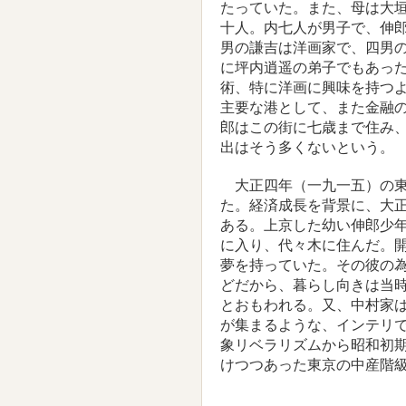
たっていた。また、母は大
十人。内七人が男子で、伸
男の謙吉は洋画家で、四男
に坪内逍遥の弟子でもあっ
術、特に洋画に興味を持つ
主要な港として、また金融
郎はこの街に七歳まで住み
出はそう多くないという。
大正四年（一九一五）の東
た。経済成長を背景に、大
ある。上京した幼い伸郎少
に入り、代々木に住んだ。
夢を持っていた。その彼の
どだから、暮らし向きは当
とおもわれる。又、中村家
が集まるような、インテリ
象リベラリズムから昭和初
けつつあった東京の中産階
…