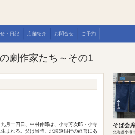
せ・日記
店舗紹介
お問合せ
ご予約
の劇作家たち～その1
九月十四日、中村伸郎は、小寺芳次郎・小寺
そば会席
に生まれる。父は当時、北海道銀行の経営にあ
北海道小樽市