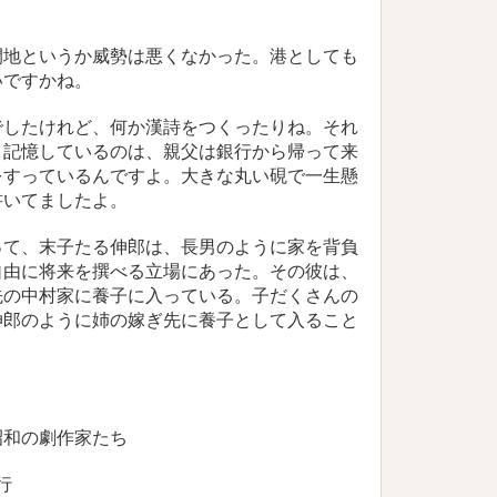
開地というか威勢は悪くなかった。港としても
いですかね。
でしたけれど、何か漢詩をつくったりね。それ
。記憶しているのは、親父は銀行から帰って来
をすっているんですよ。大きな丸い硯で一生懸
、書いてましたよ。
て、末子たる伸郎は、長男のように家を背負
自由に将来を撰べる立場にあった。その彼は、
先の中村家に養子に入っている。子だくさんの
伸郎のように姉の嫁ぎ先に養子として入ること
昭和の劇作家たち
行