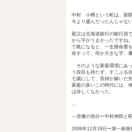
中村 小樽という町は、新
今より盛んだったんじゃな
親父は北海道銀行の銀行員
から字がうまかったですね
て晩になると、一生懸命墨
命すって、何か大きな字
そのような家庭環境にあっ
う役目も持たず、すこぶる
七歳にして、長姉が嫁いだ
家庭の多いこの時代には、
は珍しくなかった。
…
～俳優の領分ー中村伸郎と
2006年12月19日ー第一刷発