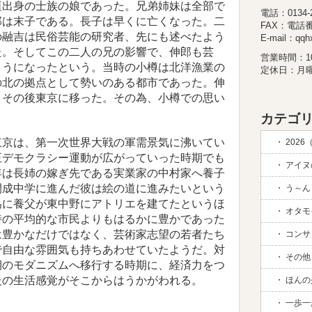
垣出身の士族の娘であった。兄弟姉妹は全部で
電話：0134-26
郎は末子である。長子は早くに亡くなった。二
FAX：電話
の融吉は民俗芸能の研究者、先にも述べたよう
E-mail：qqhx
た。そしてこの二人の兄の影響で、伸郎も芸
営業時間：10:
ようになったという。当時の小樽は北洋漁業の
定休日：月
の北の拠点として勢いのある都市であった。伸
、その後東京に移った。その為、小樽での思い
カテゴリ
京は、第一次世界大戦の軍需景気に沸いてい
2026
正デモクラシー運動が広がっていった時期でも
アイヌの
年は長姉の嫁ぎ先である実業家の中村家へ養子
開成中学に進んだ彼は絵の道に進みたいという
う～ん 
為に養父が東中野にアトリエを建てたというほ
オタモイ
時の平均的な市民よりもはるかに豊かであった
は豊かなだけではなく、芸術家志望の若者たち
コンサド
で自由な雰囲気も持ちあわせていたようだ。対
その他 (
期のモダニズムへ移行する時期に、経済力をつ
級の生活感覚がそこからはうかがわれる。
ほんの
一歩一歩