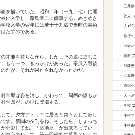
三井銀行
画を描いていた。昭和二年（一九二七）に開
乾児 絆
学校に入学し、藤島武二に師事する。めきめき
画学校入学の翌年には若干十九歳で当時の美術
人 (99)
をはたすのである。
修行の旅
出会い 
刺激 (7
の才能を持ちながら、しかしその道に進むこ
は、もう一つ、きっかけがあった。帝展入選後
加藤忠五
たのだが、それが果たされなかったのだ。
北海道中
原稿小
中村伸郎は姿を消し、かわって、周囲の誰もが
大正5年
中村伸郎がこの世に登場する。
学校 (2
選して、夕方アトリエに居ると粛々として寂し
小樽マ
んです。新聞の夕刊をね。そしたら、しょっち
小樽市
」が分裂してね、「築地座」が出来るってい
妻が中心でね。で、第一回研究生募集というの