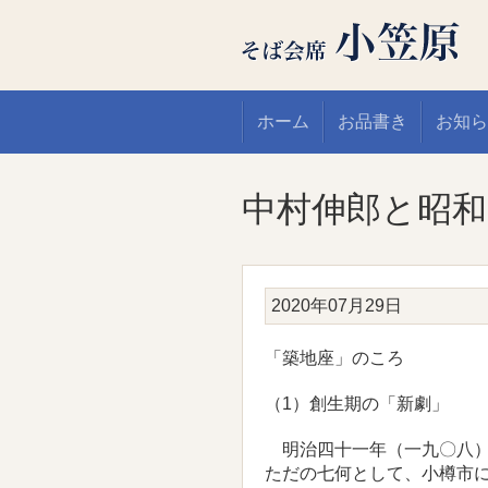
ホーム
お品書き
お知ら
中村伸郎と昭和
2020年07月29日
「築地座」のころ
（1）創生期の「新劇」
明治四十一年（一九〇八）
ただの七何として、小樽市