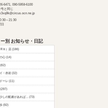
-6471, 090-5959-6100
番号と同じ
3xq9k@circus.ocn.ne.jp
30～21:30
曜日
ー別 お知らせ・日記
（R８）店 (186)
心 (14)
(62)
・赤岩 (32)
ーレ (11)
297)
少しの配慮があれば… (73)
 (92)