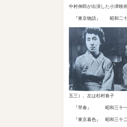
中村伸郎が出演した小津映
『東京物語』 昭和二十
五三）。左は杉村春子
『早春』 昭和三十一
『東京暮色』 昭和三十二