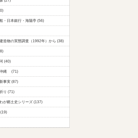
 (27)
0)
船・日本銀行・海陽亭 (56)
建造物の実態調査（1992年）から (38)
8)
 (40)
沖縄 (71)
事実 (87)
り (71)
わが郷土史シリーズ (137)
(19)