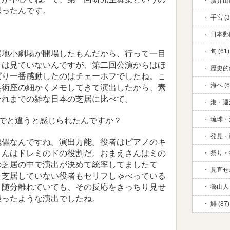
廣井山脈
思ったんです。
手宮 (3
日本郵
旬 (61)
築地小劇場が開場したもんだから、行って一目
目は見ていないんですが、第二回公演からはほ
歴史的
ぱり一番感動したのはチェーホフでしたね。こ
海へ (6
芸術座の細かくメモしてきて演出したから、素
それまでの雑な日本の芝居に比べて。
港・運河
琉球・
までと違うと感じられたんですか？
発見・新
傀儡なんですね。演出万能。役者はピアノのキ
さんはドレミのドの役割だ。おまえさんはミの
祭り・祈
の芝居の中で演出が決めて統率してましたて
見直せ
。芝居していない役者もセリフしゃべっている
と随分離れていても、その反応をきっちり見せ
魯山人 
張ったような演出でしたね。
鯡 (87)