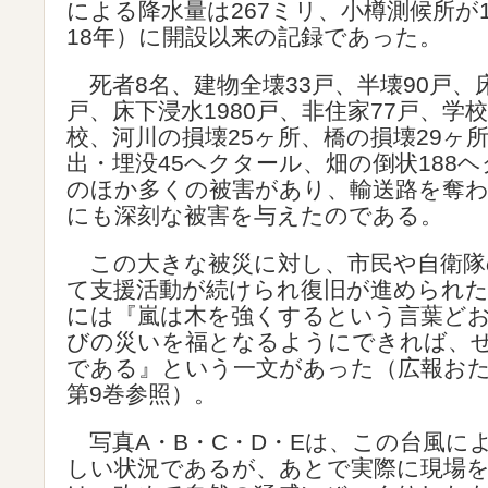
による降水量は267ミリ、小樽測候所が1
18年）に開設以来の記録であった。
死者8名、建物全壊33戸、半壊90戸、床
戸、床下浸水1980戸、非住家77戸、学
校、河川の損壊25ヶ所、橋の損壊29ヶ
出・埋没45ヘクタール、畑の倒状188
のほか多くの被害があり、輸送路を奪わ
にも深刻な被害を与えたのである。
この大きな被災に対し、市民や自衛隊
て支援活動が続けられ復旧が進められ
には『嵐は木を強くするという言葉ど
びの災いを福となるようにできれば、
である』という一文があった（広報お
第9巻参照）。
写真A・B・C・D・Eは、この台風に
しい状況であるが、あとで実際に現場を