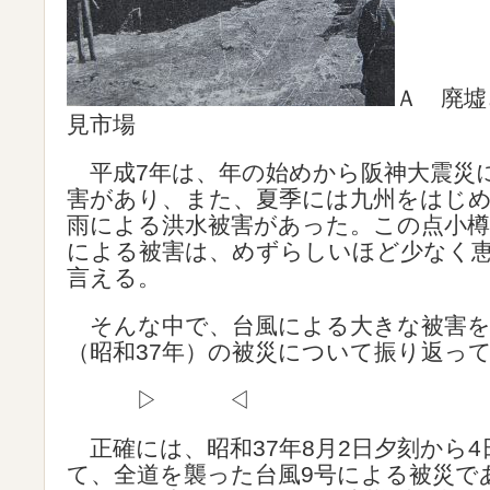
Ａ 廃墟
見市場
平成7年は、年の始めから阪神大震災
害があり、また、夏季には九州をはじめ
雨による洪水被害があった。この点小樽
による被害は、めずらしいほど少なく
言える。
そんな中で、台風による大きな被害を受
（昭和37年）の被災について振り返っ
▷ ◁
正確には、昭和37年8月2日夕刻から4
て、全道を襲った台風9号による被災で