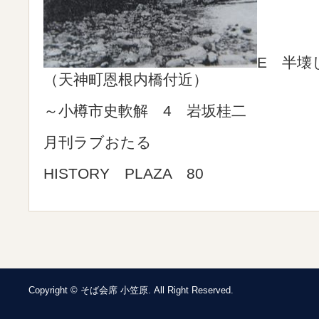
E 半壊
（天神町恩根内橋付近）
～小樽市史軟解 4 岩坂桂二
月刊ラブおたる
HISTORY PLAZA 80
Copyright © そば会席 小笠原. All Right Reserved.