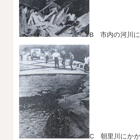
B 市内の河川
C 朝里川にか