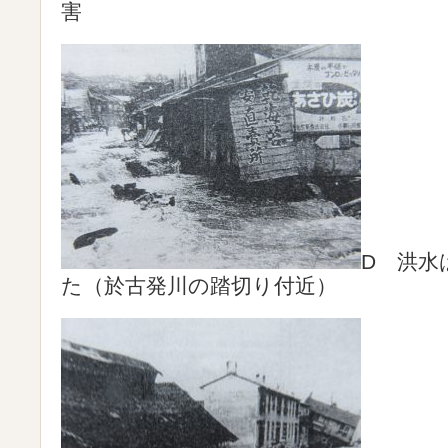
害
D 洪水
た（於古発川の踏切り付近）