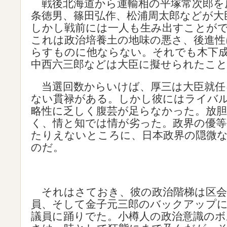
戦後北海道から運輸相の平塚常次郎を
条徳男、篠田弘作、松浦周太郎などが大
しかし戦前には一人も生み出すことが
これは政治培養土の地味の悪さ、後進性
らすものに他ならない。それでも木下
中西六三郎などは大臣に擬せられたこ
当選回数からいけば、厚三は大臣就任
ない貫禄がある。しかし彼にはライバ
略性に乏しく腹芸が足らなかった。放
く、情と知では情が劣った。政界の優等
たりえないところに、日本政界の隠微
のだ。
それはさておき、彼の政治階梯は区会
員、そして金子元三郎のバックアップ
議員に踊りでた。小樽人の政治意識のボ