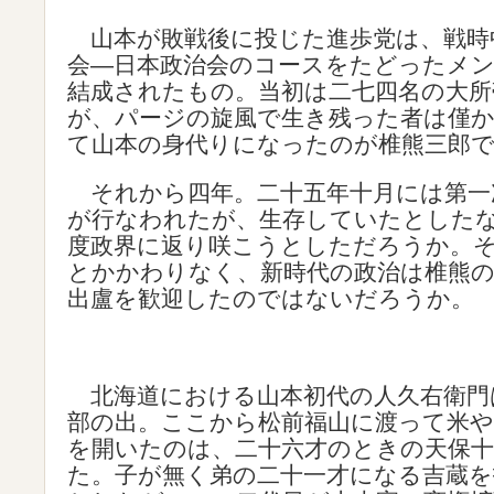
山本が敗戦後に投じた進歩党は、戦時
会―日本政治会のコースをたどったメ
結成されたもの。当初は二七四名の大所
が、パージの旋風で生き残った者は僅
て山本の身代りになったのが椎熊三郎
それから四年。二十五年十月には第一
が行なわれたが、生存していたとした
度政界に返り咲こうとしただろうか。
とかかわりなく、新時代の政治は椎熊
出盧を歓迎したのではないだろうか。
北海道における山本初代の人久右衛門
部の出。ここから松前福山に渡って米や
を開いたのは、二十六才のときの天保
た。子が無く弟の二十一才になる吉蔵を