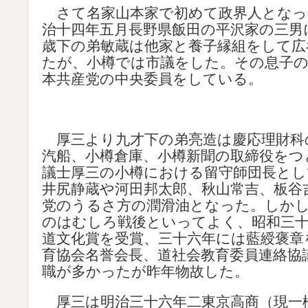
さて名家山本家で初めて政界人となっ
治十四年五月長野県飯田の平沢家の三男
歳下の弟敏蔵は他家と養子縁組をして広
たが、小樽では市議をした。その息子の
本共産党の中央委員をしている。
厚三より九才下の弟亮造は慶応理財科
汽船、小樽倉庫、小樽新聞の取締役をつ
議士厚三の小樽における留守師団長とし
井尻静蔵や河田邦太郎、秋山常吉、板谷
党のうるさ方の潤滑油となった。しか
のはむしろ戦後といってよく、昭和三
道文化賞を受賞、三十六年には藍綬褒章
育協会名誉会長、道社会教育委員連絡協
職が多かったが昨年物故した。
厚三は明治三十六年二東京高商（現一