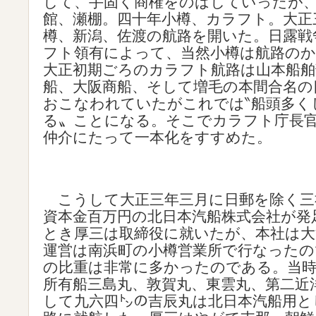
して、手固く商権をのばしていったが
館、瀬棚。四十年小樽、カラフト。大正
樽、新潟、佐渡の航路を開いた。日露戦
フト領有によって、当然小樽は航路の
大正初期ごろのカラフト航路は山本船舶
船、大阪商船、そして増毛の本間合名の
おこなわれていたがこれでは‶船頭多く
る〟ことになる。そこでカラフト庁長
仲介にたって一本化をすすめた。
こうして大正三年三月に日郵を除く三
資本金百万円の北日本汽船株式会社が発
とき厚三は取締役に就いたが、本社は大
運営は南浜町の小樽営業所で行なったの
の比重は非常に多かったのである。当時
所有船三島丸、敦賀丸、東雲丸、第二近
して九六四㌧の吉辰丸は北日本汽船用と