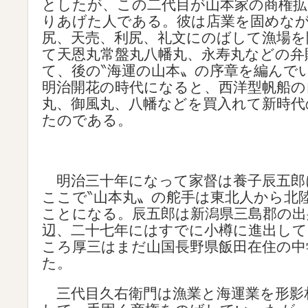
としたが、この二代目が山本家の商権拡
りあげた人である。彼は店業を固めな
尻、天売、利尻、礼文にのばして漁場を
て天恩丸常盤丸八幡丸、永寿丸などの弁
て、後の‶海運の山本〟の序章を編んで
明治開花の時代になると、西洋型帆船の
丸、御風丸、八幡などを買入れて新時代
たのである。
明治三十年になって家督は養子辰五郎
ここで‶山本丸〟の舵手は東北人から北
ことになる。辰五郎は新潟県三島郡の出
辺、二十七年にはすでに小樽に進出し
ころ厚三はまだ山国長野県飯田在住の中
た。
三代目久右衛門は漁業と海運業を形影