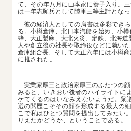
て、その年八月に山本家に養子入り。三
は一年志願兵として陸軍三等主計となっ
彼の経済人としての肩書は多彩できら
る。小樽倉庫、北日本汽船を始め、小樽
蜂、大正製麻、大北火災、定鉄、北海道
人や創立後の社長や取締役などに就いた
倉庫組合長、そして大正六年には小樽商
に推された。
実業家厚三と政治家厚三のふたつの顔
みると、いきおい後者のハイライトに
ケてくるのはいなみえないようだ。衆
選の閲歴こそその顔を形成する最大の
こで私はひとつ質問を提出してみたい
りえたかどうか、ということである。