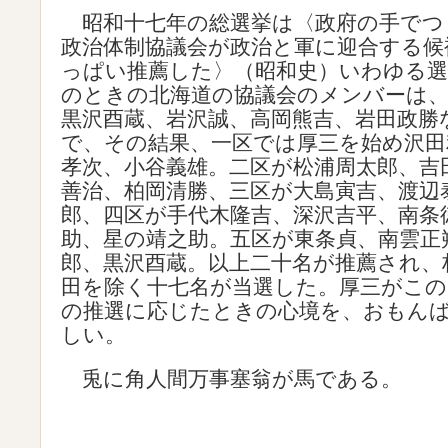
昭和十七年の総選挙は〈政府の手でつ
政治体制協議会が政治と軍に迎合する候
っぱい推薦した〉（昭和史）いわゆる
のときの北海道の協議会のメンバーは、
黒沢酉蔵、岩沢誠、高岡熊吉、岩田政勝
で、その結果、一区では厚三を始め沢田
孝次、小谷義雄。二区が松浦周太郎、吉
善治、柏岡清勝、三区が大島寅吉、渡辺
郎、四区が手代木隆吉、深沢吉平、南条
助、星の靖之助。五区が東条貞、南雲正
郎、黒沢酉蔵。以上二十名が推薦され、
田を除く十七名が当選した。厚三がこの
の推選に応じたときの心境を、おもん
しい。
兎に角人間万事塞翁が馬である。