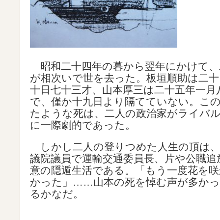
昭和二十四年の暮から翌年にかけて、
が相次いで世を去った。板垣順助は二十
十日七十三才、山本厚三は二十五年一月
で、僅か十九日より隔てていない。こ
たような死は、二人の政治家がライバ
に一際劇的であった。
しかし二人の登りつめた人生の頂は、
議院議員で運輸交通委員長、片や公職追
意の隠遁生活である。「もう一度花を
かった」……山本の死を悼む声が多か
るかなだ。