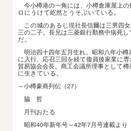
今小樽港の一角には、小樽倉庫屋上の
ロにうけて屹然とうそぶいている。
この城のあるじ現社長信爾は三男四女
三の二子。長兄は三菱銀行勤務中病死し
だ。
明治四十四年五月生れ。昭和八年小樽
に入行、応召三回を経て復員後家業に専
貿易協会会長。商工会議所理事として樽
に生きている。
～小樽豪商列伝（27）
脇 哲
月刊おたる
昭和40年新年号～42年7月号連載より