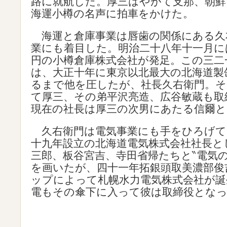
路に就航した。厚三はやがて支那、朝鮮
海運小樽の名声に拍車をかけた。
海運と倉庫事業は唇歯の関係にある久
業にも着目した。明治二十八年十一月に
円の小樽倉庫株式会社が発足。この三二
は、大正十年に東京以北最大の北海道製
るまで他を圧したが、社長久右衛門。そ
て厚三、その弟平沢亮造、広谷敏蔵も取
現在の社長は厚三の次男にあたる信爾
久右衛門は電気事業にも手をひろげて
十九年設立の北海道電気株式会社社長と
三郎、板谷宮吉、寺田省帰たちと‶電気
を画いたが、四十一年拓銀頭取美濃部俊
ップによって札幌水力電気株式会社が誕
電もその傘下に入って彼は取締役とな