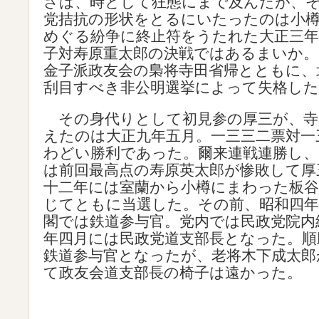
さは、時として狂態にまで及んだが、
党拮抗の形状をとるにいたったのは小樽
めぐる紛争に終止符をうたれた大正三年
子対寿原重太郎の決戦ではあるまいか
金子派政友会の梟将寺田省帰とともに、
刮目すべき非公明選挙によって失格した
その身代りとして初見参の厚三が、寺
えたのは大正九年五月。一三三二票対一
わどい勝利であった。爾来連戦連勝し、
は前回最高点の寿原英太郎が惨敗して厚
十二年には室蘭から小樽にまわった板谷
じてともに当選した。その前、昭和四年
閣では鉄道参与官。党内では民政党院内
年四月には民政党道支部長となった。順
鉄道参与官となったが、老将木下成太郎
て政友会道支部長の椅子は遠かった。