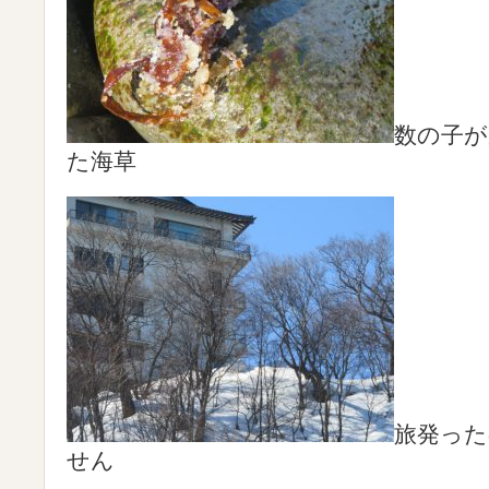
数の子が
た海草
旅発っ
せん