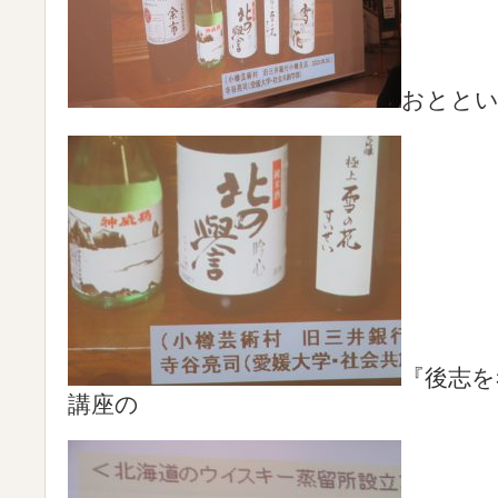
おととい 
『後志を
講座の