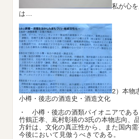
私が心を
は…
2）本物
小樽・後志の酒造史・酒造文化
・ 小樽・後志の酒類パイオニアである
竹鶴正孝、嶌村彰禧の3氏の本物志向、
方針は、文化の真正性から、また国内需
今後において見倣うべきである。