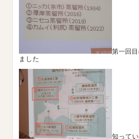
第一回目
ました
知って