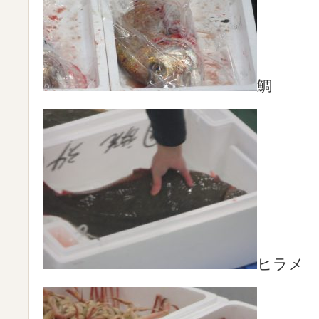
鯛
ヒラメ