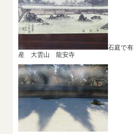
石庭で有
産 大雲山 龍安寺