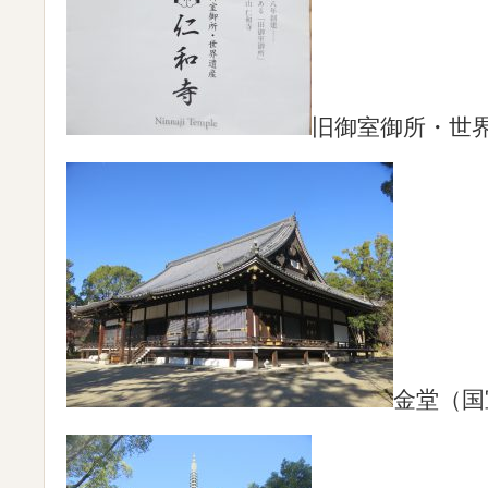
旧御室御所・世
金堂（国