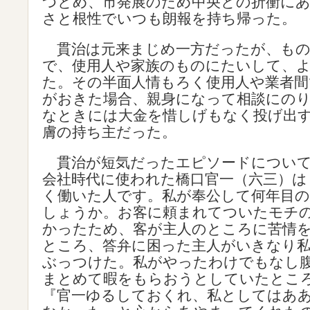
つとめ、市発展のため中央との折衝に
さと根性でいつも朗報を持ち帰った。
貫治は元来まじめ一方だったが、もの
で、使用人や家族のものにたいして、
た。その半面人情もろく使用人や業者間
がおきた場合、親身になって相談にの
なときには大金を惜しげもなく投げ出
膚の持ち主だった。
貫治が短気だったエピソードについて
会社時代に使われた橋口官一（六三）は
く働いた人です。私が奉公して何年目
しょうか。お客に頼まれてついたモチ
かったため、客が主人のところに苦情
ところ、答弁に困った主人がいきなり
ぶっつけた。私がやったわけでもなし
まとめて暇をもらおうとしていたとこ
『官一ゆるしておくれ、私としてはあ