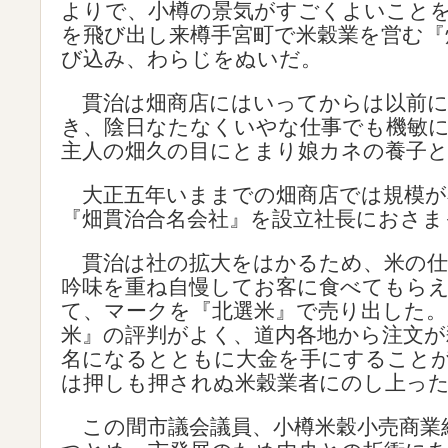
よりで、小樽の景気がすごくよいこと
を飛び出し来樽手宮町で米穀業を営む『
び込み、わらじをぬいだ。
貫治は畑商店にはいってからは以前に
き、陰日なたなくいやな仕事でも機敏
主人の畑久の目にとまり娘カネの養子
大正五年いままでの畑商店では規模が
『畑貫治合名会社』を設立社長におさま
貫治は社の拡大をはかるため、米の仕
吟味を重ね自慢してお客に食べてもら
て、マークを『北選米』で売り出した。
米』の評判がよく、道内各地から注文が
名になるとともに大金を手にすること
は押しも押されぬ米穀業者にのし上っ
この間市議会議員、小樽米穀小売商業