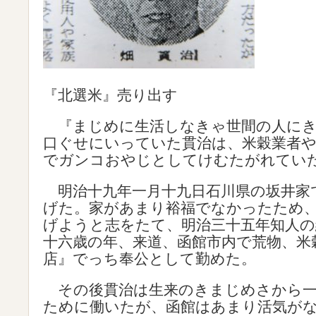
『北選米』売り出す
『まじめに生活しなきゃ世間の人にき
口ぐせにいっていた貫治は、米穀業者
でガンコおやじとしてけむたがれてい
明治十九年一月十九日石川県の坂井家
げた。家があまり裕福でなかったため
げようと志をたて、明治三十五年知人の
十六歳の年、来道、函館市内で荒物、米
店』でっち奉公として勤めた。
その後貫治は生来のきまじめさから一
ために働いたが、函館はあまり活気が