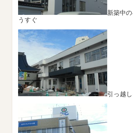
新築中の
うすぐ
引っ越