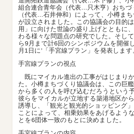
道開拓鉄道協議会（代表…木下修）、小
組合連合青年会（代表…只木亨）おちづ
（代表…石井伸和）によって、小樽まち
が設立されました。この協議会の目的は
用」に向けた世論の盛り上げとともに
わる様々な問題点の研究でした。そして
ら9月まで計6回のシンポジウムを開催し
月1日に’「手宮線プラン」を発表します
手宮線プランの視点
既にマイカル進出の工事がはじまりか
た。小樽まちづくり協議会は、この巨艦
から多くの人を呼び込むだろうという
彼らをマイカルが立地する築港地区から
誘導し、「観光と観光的ショッピング
ことによって、相乗効果をあげるよう
とを6団体一致のもとに決めました。
手宮線プランの内容