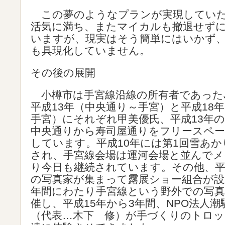
この夢のようなプランが実現していた
活気に満ち、またマイカルも撤退せず
いますが、現実はそう簡単にはいかず
も具現化していません。
その後の展開
小樽市は手宮線沿線の所有者であった
平成13年（中央通り～手宮）と平成18
手宮）にそれぞれ甲美優氏、平成13年
中央通りから寿司屋通りをフリースペ
しています。平成10年には第1回雪あ
され、手宮線会場は運河会場と並んでメ
り今日も継続されています。その他、平
の写真家が集まって露展ショー組合が設
年間にわたり手宮線という野外での写真
催し、平成15年から3年間、NPO法人
（代表…木下 修）が手づくりのトロッ