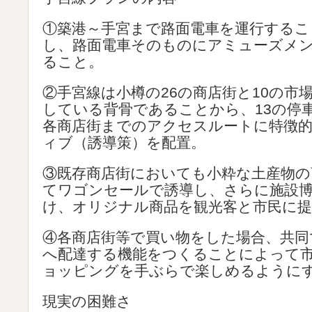
①築港～手宮まで路面電車を運行するこ
し、路面電車そのものにアミューズメ
ること。
②手宮線は小樽の26の商店街と10の市
している背骨であることから、13の停
各商店街までのアクセスルートに特徴
ィブ（誘導策）を配置。
③既存商店街においても小粋な土産物の
てワゴンセールで誘導し、さらに施設
け、オリジナル商品を観光客と市民に提
④各商店街等で買い物をした場合、共同
へ配達する機能をつくることによって
ョッピングを手ぶらで楽しめるように
現実の困難さ