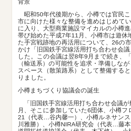
背景
昭和50年代後期から、小樽では官民こ
市に向けた様々な整備を進めはじめて
に入り、大型商業施設マイカルの小樽進
帯び始めた平成7年11月、小樽市は遊休
た手宮戦跡地の再活用について、26の
かけ「旧国鉄手宮線活用打ち合わせ会議
した。この会議は翌8年9月まで続き、
（輸送系）の可能性を追求・準備しなが
スペース（散策路系）として整備すると
りました。
小樽まちづくり協議会の誕生
「旧国鉄手宮線活用打ち合わせ会議が解
月、そこに参加していた6団体、小樽フ
21（代表…谷内馨一）、小樽ルネサンス
川雅勝）、小樽NIRA研究会（代表…藤