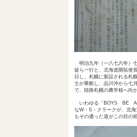
明治九年（一八七六年）七
徒ら一行と、北海道開拓使
日し、札幌に新設される札
士が乗船し、品川沖から七
で、陸路札幌の農学校へ向
いわゆる「BOYS BE A
なW・S・クラークが、北
もその通った道がこの目の