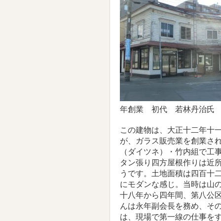
年創業 初代 若林丹治氏
この建物は、大正十二年十
が、ガラス販売業を創業さ
（ダイツネ）・竹内組で工
タン張り四方屋根作りは近
うです。土地面積は四百十
にモダンな感じ。当時は山
十八年から四年間、第八公
んは永年副会長を務め、そ
は、現場で第一線の仕事を