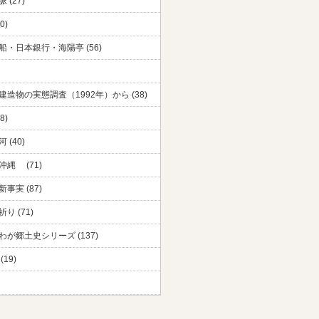
 (27)
0)
船・日本銀行・海陽亭 (56)
建造物の実態調査（1992年）から (38)
8)
 (40)
沖縄 (71)
事実 (87)
り (71)
わが郷土史シリーズ (137)
(19)