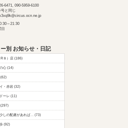
-6471, 090-5959-6100
番号と同じ
3xq9k@circus.ocn.ne.jp
30～21:30
曜日
ー別 お知らせ・日記
（R８）店 (186)
心 (14)
(62)
・赤岩 (32)
ーレ (11)
297)
少しの配慮があれば… (73)
 (92)