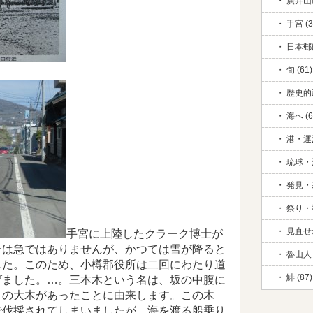
廣井山脈
手宮 (3
日本郵
旬 (61)
歴史的
海へ (6
港・運河
琉球・
発見・新
祭り・祈
見直せ
手宮に上陸したクラーク博士が
今は急ではありませんが、かつては雪が降ると
魯山人 
した。このため、小樽郡役所は二回にわたり道
鯡 (87)
げました。…。三本木という名は、坂の中腹に
）の大木があったことに由来します。この木
で伐採されてしまいましたが、海を渡る船乗り