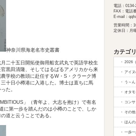
電話：0134-26
FAX：電話
E-mail：qqhx
営業時間：10:
定休日：月
神奈川県海老名市史叢書
カテゴリ
2026
月二十五日開拓使御用船玄武丸で英語学校生
長官黒田清隆、そしてはるばるアメリカから来
アイヌの
幌農学校の教頭に赴任するW・S・クラーク博
う～ん 
月三十日小樽港に入港した。博士は直ちに馬
かった。
オタモイ
MBITIOUS」（青年よ、大志を抱け）で有名
コンサド
海道に第一歩を踏んだのは小樽のことで、しか
その他 (
前の道と云うことである。
ほんの
一歩一歩