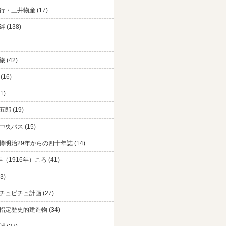
・三井物産 (17)
 (138)
 (42)
(16)
1)
郎 (19)
央バス (15)
樽明治29年からの四十年誌 (14)
（1916年）ころ (41)
3)
チュピチュ計画 (27)
指定歴史的建造物 (34)