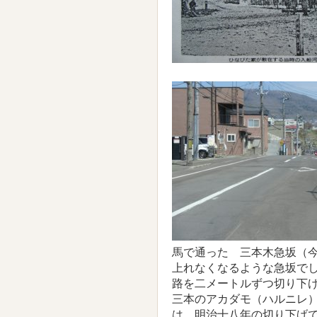
馬で通った 三本木急坂（
上れなくなるような急坂で
路を二メートルずつ切り下
三本のアカダモ（ハルニレ
は、明治十八年の切り下げ