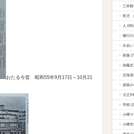
三井銀行
乾児 絆
人 (99)
修行の旅
出会い 
刺激 (7
加藤忠五
北海道中
おたる今昔 昭和55年9月17日～10月21
原稿小
大正5年
学校 (2
小樽マ
小樽市