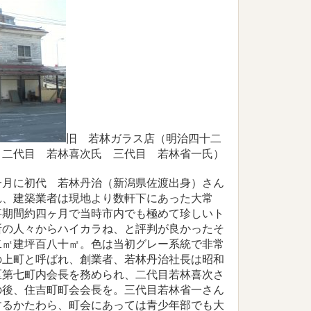
旧 若林ガラス店（明治四十二
 二代目 若林喜次氏 三代目 若林省一氏）
一月に初代 若林丹治（新潟県佐渡出身）さん
れ、建築業者は現地より数軒下にあった大常
事期間約四ヶ月で当時市内でも極めて珍しいト
所の人々からハイカラね、と評判が良かったそ
二㎡建坪百八十㎡。色は当初グレー系統で非常
の上町と呼ばれ、創業者、若林丹治社長は昭和
区第七町内会長を務められ、二代目若林喜次さ
の後、住吉町町会会長を。三代目若林省一さん
するかたわら、町会にあっては青少年部でも大