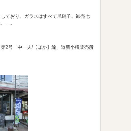
もしており、ガラスはすべて旭硝子。卸売七
た。…。
第2号 中一夫/【ほか】編」道新小樽販売所