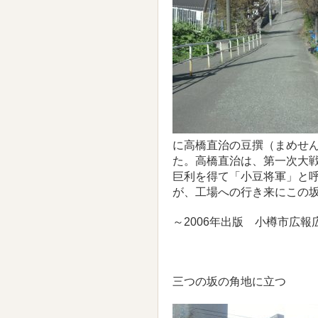
に高橋直治の豆撰（まめせ
た。高橋直治は、第一次大
巨利を得て「小豆将軍」と
が、工場への行き来にこの
～2006年出版 小樽市広報
三つの坂の角地に立つ