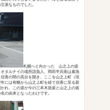
の立派なものでした。
札幌へと向かった 山之上の坂
、オタルナイの場所請負人、岡田半兵衛は雇漁
と信香の間の高台を開き、ここを山之上町（現
翌年には有幌から山之上町を経て信香に至る新
開かれ、この道が今の三本木急坂と山之上の坂
の名の由来となったわけです。