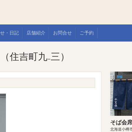
せ・日記
店舗紹介
お問合せ
ご予約
（住吉町九₋三）
そば会席
北海道小樽市