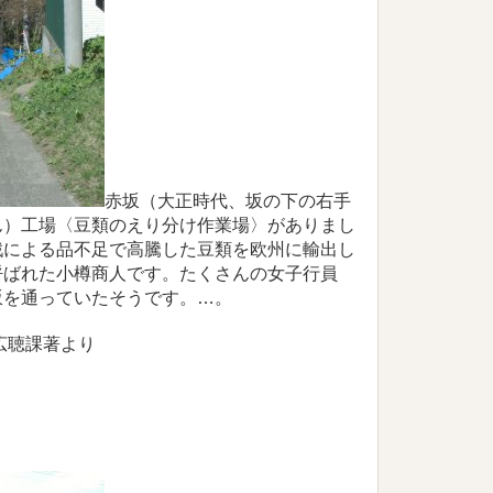
赤坂（大正時代、坂の下の右手
ん）工場〈豆類のえり分け作業場〉がありまし
戦による品不足で高騰した豆類を欧州に輸出し
呼ばれた小樽商人です。たくさんの女子行員
坂を通っていたそうです。…。
広聴課著より