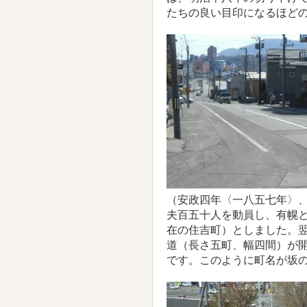
たちの良い目印になるほど
（安政四年〈一八五七年〉
夫百五十人を動員し、有幌
在の住吉町）としました。
道（長さ五町、幅四間）が
です。このように町名が坂