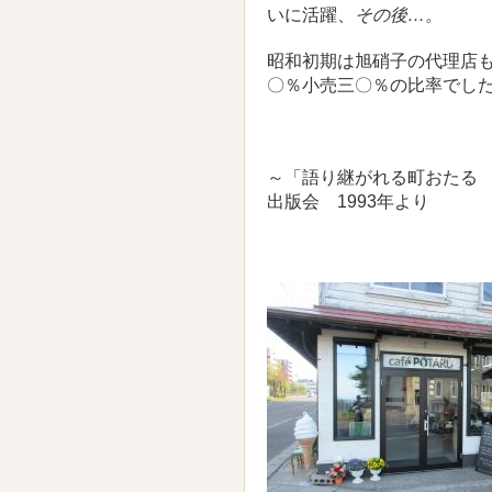
いに活躍、
その後…。
昭和初期は旭硝子の代理店
〇％小売三〇％の比率でし
～「語り継がれる町おたる 
出版会 1993年より