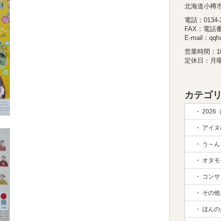
北海道小樽市
電話：0134-26
FAX：電話
E-mail：qqhx
営業時間：10:
定休日：月
カテゴリ
2026
アイヌの
う～ん 
オタモイ
コンサド
その他 (
ほんの