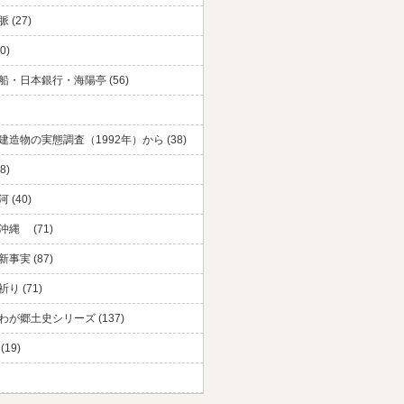
 (27)
0)
船・日本銀行・海陽亭 (56)
建造物の実態調査（1992年）から (38)
8)
 (40)
沖縄 (71)
事実 (87)
り (71)
わが郷土史シリーズ (137)
(19)