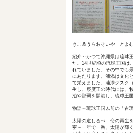
きこゑうらおそいや とよ
紹介～かつて沖縄県は琉球
た。14世紀頃の琉球王国は
れていました。その中でも
にあたります。浦添は文化
て栄えました。浦添グスク
生し、察度王の時代には、
泊や那覇を開港し、琉球王
物語～琉球王国以前の「古
太陽の道しるべ 命の再生
密～一年で一番、太陽が輝