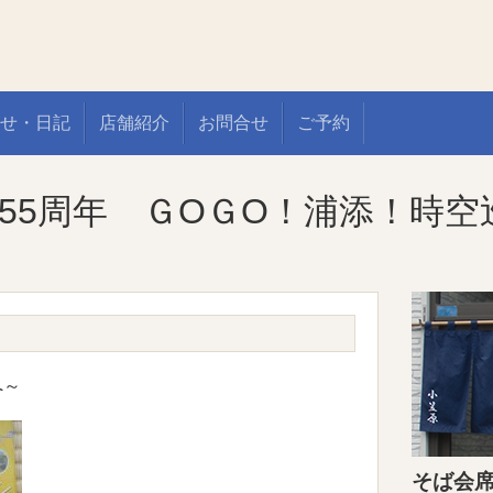
せ・日記
店舗紹介
お問合せ
ご予約
55周年 ＧOＧO！浦添！時
へ～
そば会席