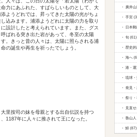
た。人々は、この日の太陽を「若太陽（わかて
生命力にあふれた、すばらしいものとして、大
廣井山脈
浦添ようどれでは、昇ってきた太陽の光がちょ
手宮 (3
差し込みます。浦添ようどれに太陽の力を取り
うに設計したと考えられています。また、グス
日本郵
と呼ばれる突き出た岩があって、冬至の太陽
旬 (61)
ます。きっと昔の人々は、太陽に照らされる浦
、命の誕生や再生を祈ったでしょう。
歴史的
海へ (6
港・運河
琉球・
発見・新
祭り・祈
見直せ
、大里按司の妹を母親とする出自伝説を持つ
魯山人 
、1187年に人々に推されて王になった。
鯡 (87)