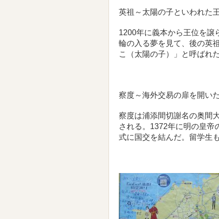
英祖～太陽の子といわれた
1200年に義本から王位を
輪の入る夢を見て、後の英
こ（太陽の子）」と呼ばれ
察度～海外交易の扉を開い
察度は浦添間切謝名の奥間
される。1372年に明の皇
式に国交を結んだ。留学生