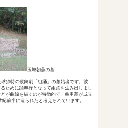
玉城朝薫の墓
）は琉球独特の歌舞劇「組踊」の創始者です。彼
するために踊奉行となって組踊を生み出しまし
などが曲線を描くのが特徴的で、亀甲墓が成立
8世紀前半に造られたと考えられています。