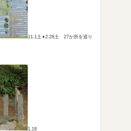
11.1土➧2.28土 27か所を巡り
1.18