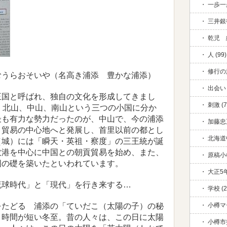
一歩一歩
三井銀行
乾児 絆
人 (99)
修行の旅
むうらおそいや（名高き浦添 豊かな浦添）
出会い 
王国と呼ばれ、独自の文化を形成してきまし
刺激 (7
、北山、中山、南山という三つの小国に分か
最も有力な勢力だったのが、中山で、今の浦添
加藤忠五
と貿易の中心地へと発展し、首里以前の都とし
北海道中
（城）には「瞬天・英祖・察度」の三王統が誕
牧港を中心に中国との朝貢貿易を始め、また、
原稿小
国の礎を築いたといわれています。
大正5年
琉球時代」と「現代」を行き来する…
学校 (2
をたどる 浦添の「ていだこ（太陽の子）の秘
小樽マ
く時間が短い冬至。昔の人々は、この日に太陽
小樽市