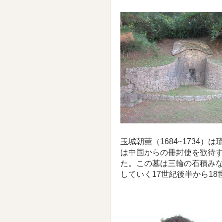
玉城朝薫（1684~1734
は中国からの冊封使を歓待
た。この墓は三輪の石積み
していく17世紀後半から1