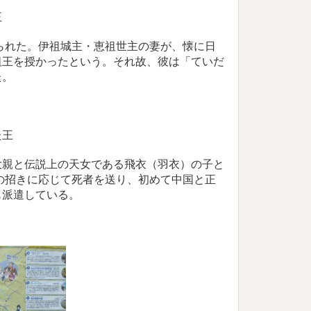
王
譲られた。伊祖城主・恵祖世主の妻が、懐に日
祖王を授かったという。それ故、彼は「ていだ
た。
た王
大親と伝説上の天女である飛衣（羽衣）の子と
帝の招きに応じて死者を送り、初めて中国と正
も派遣している。