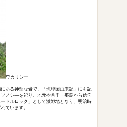
ワカリジー
端にある神聖な岩で、「琉球国由来記」にも記
イソノシ―を祀り、地元や首里・那覇から信仰
ニードルロック」として激戦地となり、明治時
ばれています。