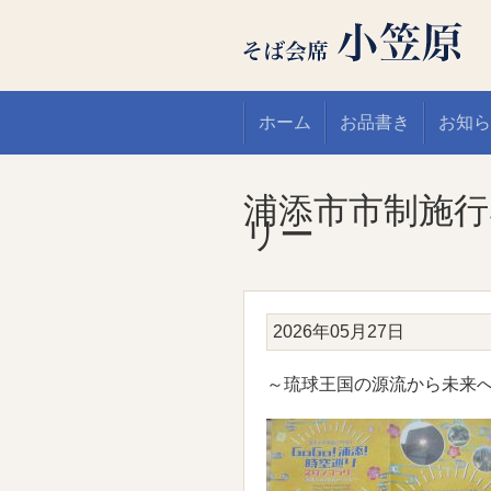
ホーム
お品書き
お知ら
浦添市市制施行
リー
2026年05月27日
～琉球王国の源流から未来