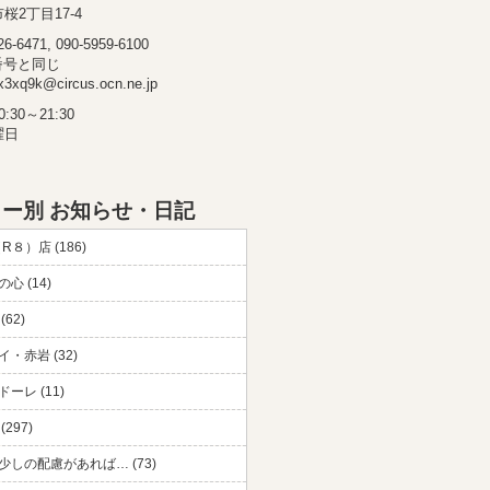
桜2丁目17-4
-6471, 090-5959-6100
番号と同じ
3xq9k@circus.ocn.ne.jp
30～21:30
曜日
ー別 お知らせ・日記
（R８）店 (186)
心 (14)
(62)
・赤岩 (32)
ーレ (11)
297)
少しの配慮があれば… (73)