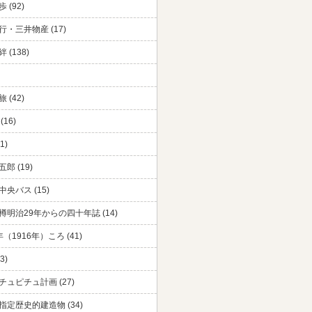
 (92)
・三井物産 (17)
 (138)
 (42)
(16)
1)
郎 (19)
央バス (15)
樽明治29年からの四十年誌 (14)
（1916年）ころ (41)
3)
チュピチュ計画 (27)
指定歴史的建造物 (34)