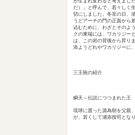
が生まれ変わると考えまし
だ）」と呼んで、若々しく
切にしました。冬至の日、
うどアーチの門の正面から
込むために、わざとそのよ
クの東端には、ワカリジー
は、この岩の背後から昇り
添ようどれやワカリジーに
三王統の紹介
瞬天～伝説につつまれた王
琉球に渡った源為朝を父親
が、若くして浦添按司となり