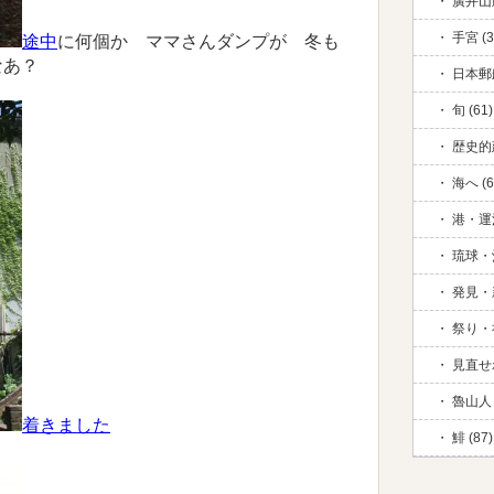
廣井山脈
手宮 (3
途中
に何個か ママさんダンプが 冬も
なあ？
日本郵
旬 (61)
歴史的
海へ (6
港・運河
琉球・
発見・新
祭り・祈
見直せ
魯山人 
着きました
鯡 (87)