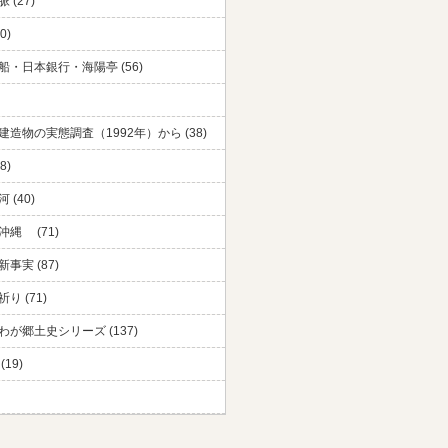
 (27)
0)
船・日本銀行・海陽亭 (56)
建造物の実態調査（1992年）から (38)
8)
 (40)
沖縄 (71)
事実 (87)
り (71)
わが郷土史シリーズ (137)
(19)