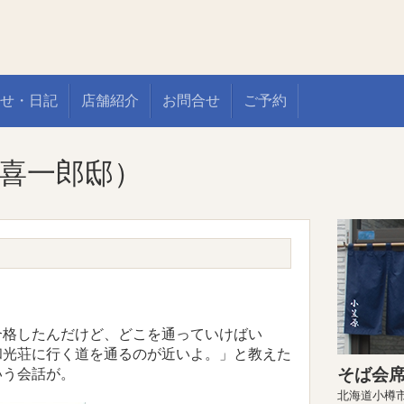
せ・日記
店舗紹介
お問合せ
ご予約
喜一郎邸）
合格したんだけど、どこを通っていけばい
和光荘に行く道を通るのが近いよ。」と教えた
そば会席
いう会話が。
北海道小樽市