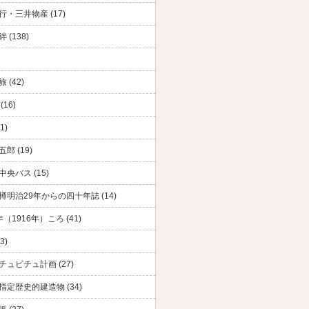
・三井物産 (17)
 (138)
 (42)
(16)
1)
郎 (19)
央バス (15)
樽明治29年からの四十年誌 (14)
（1916年）ころ (41)
3)
チュピチュ計画 (27)
指定歴史的建造物 (34)