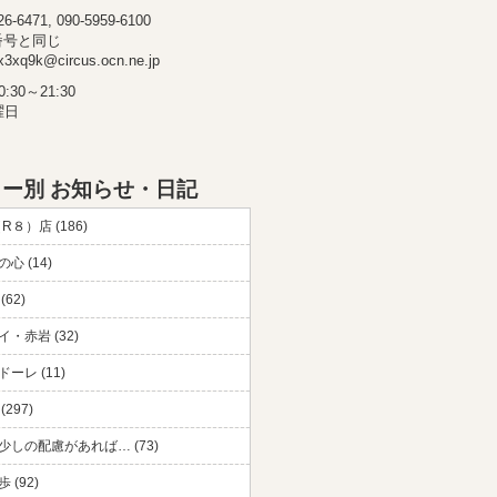
-6471, 090-5959-6100
番号と同じ
3xq9k@circus.ocn.ne.jp
30～21:30
曜日
ー別 お知らせ・日記
（R８）店 (186)
心 (14)
(62)
・赤岩 (32)
ーレ (11)
297)
少しの配慮があれば… (73)
 (92)