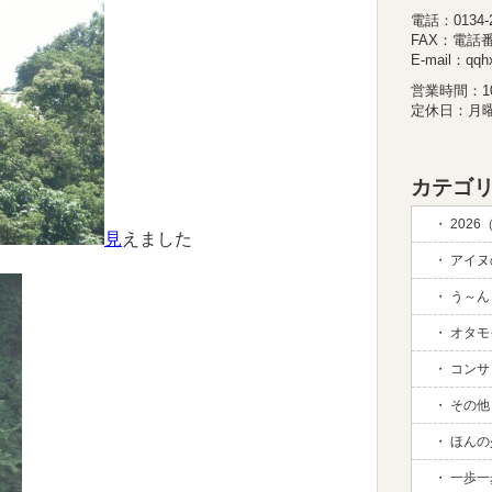
電話：0134-26
FAX：電話
E-mail：qqhx
営業時間：10:
定休日：月
カテゴリ
2026
見
えました
アイヌの
う～ん 
オタモイ
コンサド
その他 (
ほんの
一歩一歩