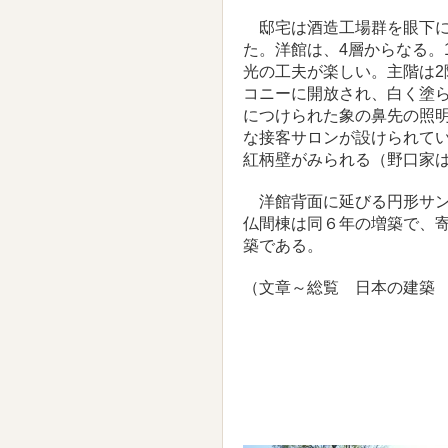
邸宅は酒造工場群を眼下に
た。洋館は、4層からなる。
光の工夫が楽しい。主階は
コニーに開放され、白く塗
につけられた象の鼻先の照
な接客サロンが設けられて
紅柄壁がみられる（野口家
洋館背面に延びる円形サン
仏間棟は同６年の増築で、
築である。
（文章～総覧 日本の建築