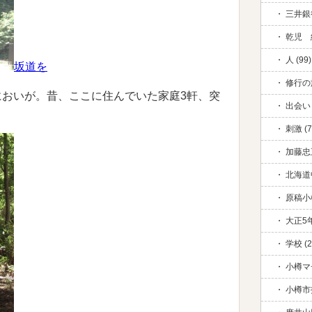
三井銀行
乾児 絆
人 (99)
坂道を
修行の旅
においが。昔、ここに住んでいた家庭3軒、突
出会い 
。
刺激 (7
加藤忠五
北海道中
原稿小
大正5年
学校 (2
小樽マ
小樽市