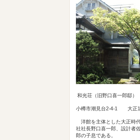
和光荘（旧野口喜一郎邸）
小樽市潮見台2-4-1 大正1
洋館を主体とした大正時代
社社長野口喜一郎、設計者
郎の子息である。