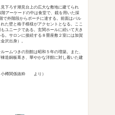
見下ろす潮見台上の広大な敷地に建てられ
1階アーケードの中は食堂で、鏡を用いた採
2階で外階段からポーチに達する。前面はバル
られた壁と格子模様がアクセントとなる。ここ
明もユニークである。玄関ホールに続いて大き
いる。サロンに接続する８畳座敷２室には加賀
は金沢出身）。
ルームつきの別館は昭和５年の増築。また、
寄棟造銅板葺き、華やかな洋館に対し着いた建
 小樽関係抜粋 より）