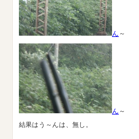
ん
～
ん
～
結果はう～んは、無し。