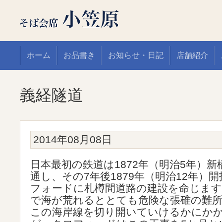
ホーム
お品書き
お知らせ・日記
店舗紹介
義経隧道
2014年08月08日
日本最初の鉄道は1872年（明治5年）
通し、その7年後1879年（明治12年）
フォードに札樽間道路の建設を命じます
で海が荒れるととても危険な張碓の難所
この海岸線を切り開いていけるかにか