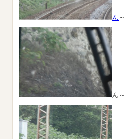
ん
～
ん～