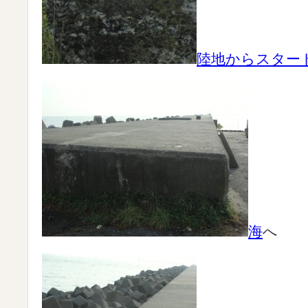
陸地からスター
海
へ