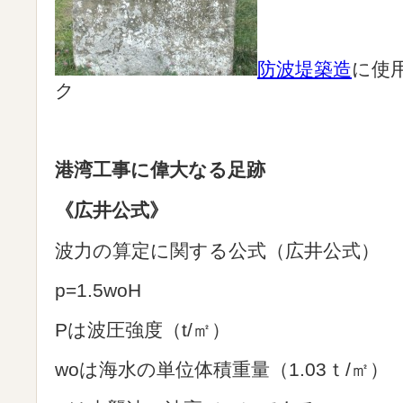
防波堤築造
に使
ク
港湾工事に偉大なる足跡
《広井公式》
波力の算定に関する公式（広井公式）
p=1.5woH
Pは波圧強度（t/㎡）
woは海水の単位体積重量（1.03ｔ/㎡）