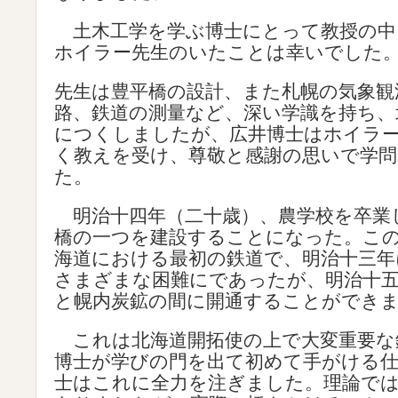
土木工学を学ぶ博士にとって教授の中
ホイラー先生のいたことは幸いでした
先生は豊平橋の設計、また札幌の気象観
路、鉄道の測量など、深い学識を持ち、
につくしましたが、広井博士はホイラ
く教えを受け、尊敬と感謝の思いで学
た。
明治十四年（二十歳）、農学校を卒業
橋の一つを建設することになった。こ
海道における最初の鉄道で、明治十三年
さまざまな困難にであったが、明治十
と幌内炭鉱の間に開通することができ
これは北海道開拓使の上で大変重要な
博士が学びの門を出て初めて手がける
士はこれに全力を注ぎました。理論で