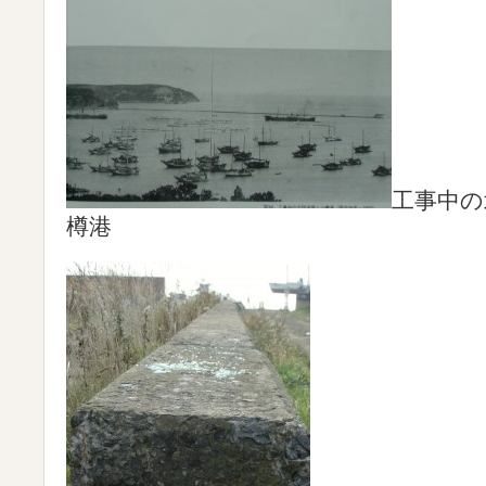
工事中の
樽港