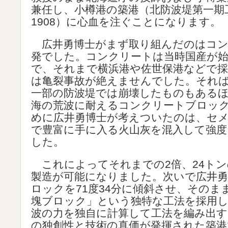
兼任し、小樽港の築港（北防波堤第一期工
1908）に心血を注ぐことになります。
広井勇博士がまず取り組んだのはコン
発でした。コンクリートは当時国産が
で、それまで横浜港や佐世保港などで
は亀裂事故が絶えませんでした。それ
一部の防波堤では崩壊したものもある
海の荒波に耐えるコンクリートブロッ
めに広井勇博士が考えついたのは、セ
で豊富に手に入る火山灰を混入して強度
した。
これによってそれまでの2倍、24ト
製造が可能になりました。次いで広井
ロックを71度34分に傾斜させ、そのま
塊ブロック」という独特な工法を採用
波の力を独自に計算して工法を編み出す
の独創性と技術の真価が発揮された築港