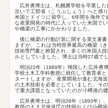
広井勇博士は、札幌農学校を卒業した
次いで工部省（こうぶしょう）へと移
米国とドイツに留学し、6年間を海外で
な産業開発の時代に入っていた米国で
や橋梁の工事にかかわりました。
後に橋梁の行動計算に関する英文著書
ますが、これは当時世界最高の橋梁（
技術専門書と称賛され、多くの米国人技
ルとしていました。博士は当時27歳で
明治22年（1889年）帰国した広井勇
学校土木工学科教授に就任して教育者と
タートしますが、産業開発が進む北海道
の土木技術を必要としていました。その
で重大課題となっていたのが小樽港の建
広井勇博士は、明治26年（1893年）
教授のまま北海道庁の技師および小樽築