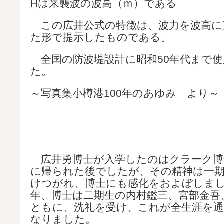
Hは来襲波の波高（ｍ）である
この広井公式の特徴は、波力を波高に
た形で提示したものである。
全国の防波堤設計に昭和50年代まで使
た。
～写真集小樽港100年のあゆみ より～
広井勇博士が入学したのはクラーク博
に帰られた後でしたが、その精神は一
けつがれ、博士にも感化をおよぼしま
年、博士は二期生の内村鑑三、宮部金吾
ともに、洗礼を受け、これが全生涯を
なりました。