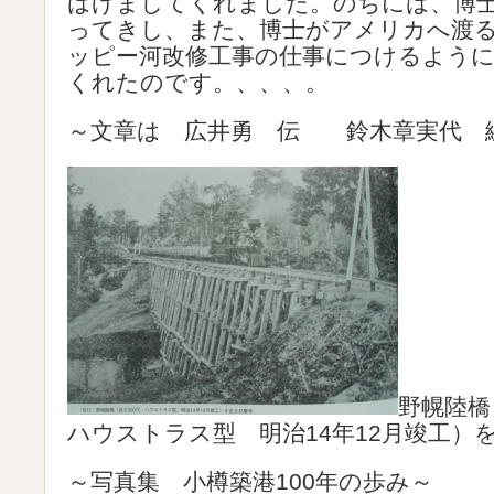
はげましてくれました。のちには、博
ってきし、また、博士がアメリカへ渡
ッピー河改修工事の仕事につけるよう
くれたのです。、、、。
～文章は 広井勇 伝 鈴木章実代 
野幌陸橋
ハウストラス型 明治14年12月竣工）
～写真集 小樽築港100年の歩み～