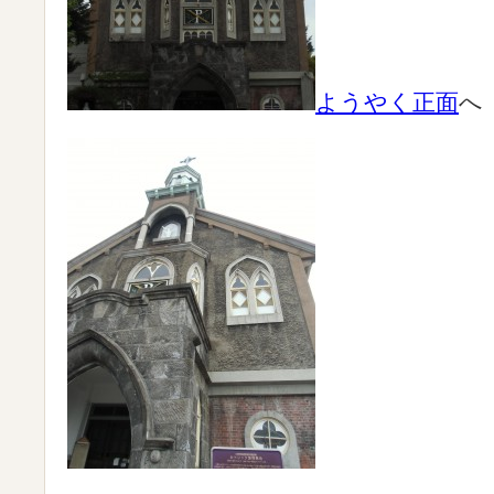
ようや
く正面
へ