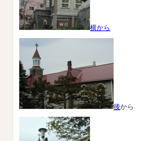
横から
後
から