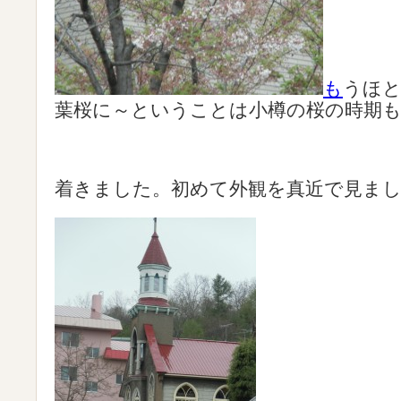
も
うほ
葉桜に～ということは小樽の桜の時期
着きました。初めて外観を真近で見ま