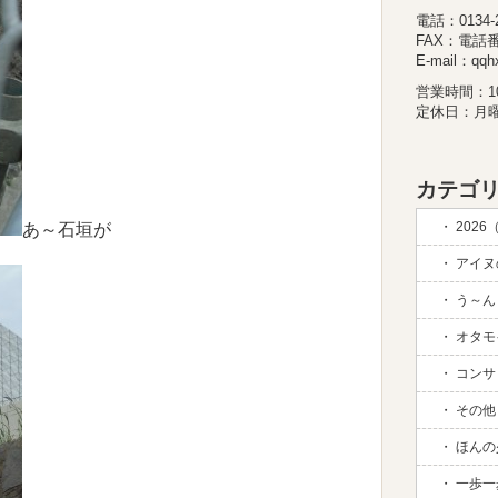
電話：0134-26
FAX：電話
E-mail：qqhx
営業時間：10:
定休日：月
カテゴリ
2026
あ～石垣が
アイヌの
う～ん 
オタモイ
コンサド
その他 (
ほんの
一歩一歩