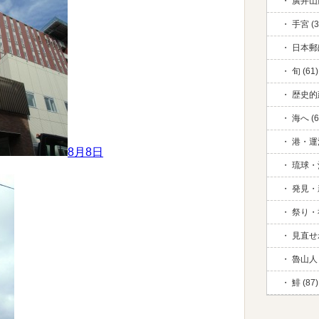
廣井山脈
手宮 (3
日本郵
旬 (61)
歴史的
海へ (6
港・運河
8月8日
琉球・
発見・新
祭り・祈
見直せ
魯山人 
鯡 (87)