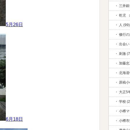
三井銀行
乾児 絆
5月26日
人 (99)
修行の旅
出会い 
刺激 (7
加藤忠五
北海道中
原稿小
大正5年
学校 (2
小樽マ
6月18日
小樽市