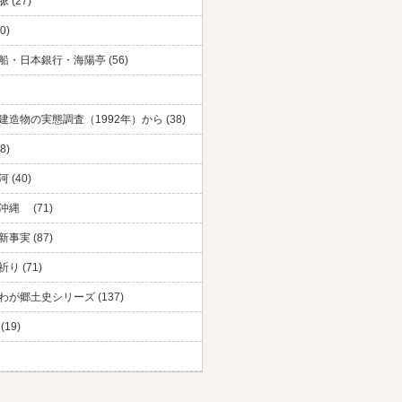
 (27)
0)
船・日本銀行・海陽亭 (56)
建造物の実態調査（1992年）から (38)
8)
 (40)
沖縄 (71)
事実 (87)
り (71)
わが郷土史シリーズ (137)
(19)