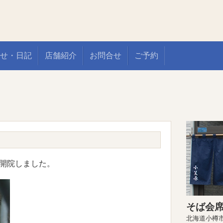
せ・日記
店舗紹介
お問合せ
ご予約
開院しました。
そば会席
北海道小樽市