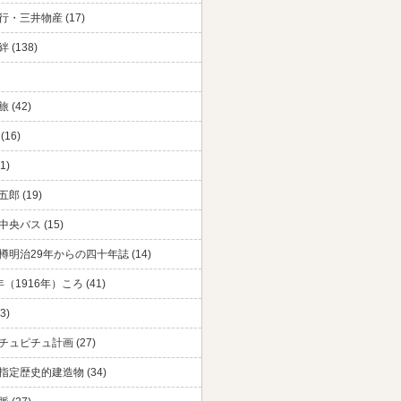
・三井物産 (17)
 (138)
 (42)
(16)
1)
郎 (19)
央バス (15)
樽明治29年からの四十年誌 (14)
（1916年）ころ (41)
3)
チュピチュ計画 (27)
指定歴史的建造物 (34)