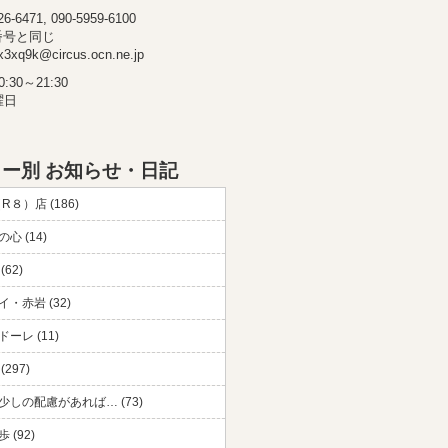
-6471, 090-5959-6100
番号と同じ
3xq9k@circus.ocn.ne.jp
30～21:30
曜日
ー別 お知らせ・日記
（R８）店 (186)
心 (14)
(62)
・赤岩 (32)
ーレ (11)
297)
少しの配慮があれば… (73)
 (92)