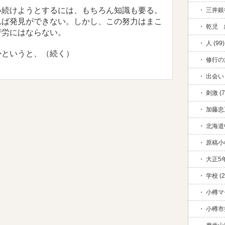
続けようとするには、もちろん知識も要る。
三井銀行
れば発見ができない。しかし、この努力はまこ
乾児 絆
苦労にはならない。
人 (99)
というと、（続く）
修行の旅
出会い 
刺激 (7
加藤忠五
北海道中
原稿小
大正5年
学校 (2
小樽マ
小樽市