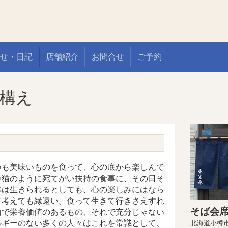
せ・日記
店舗紹介
お問合せ
ご予約
構え
も美味いものを食って、心の底から楽しんで
や猫のように宛てがい扶持の食事に、その日そ
体は生きられるとしても、心の楽しみにはなら
て考えても縁遠い。食って生きて行きさえすれ
そば会席
価で栄養価値のあるもの、それで充分じゃない
ルギーのない多くの人々はこれを常識として、
北海道小樽市