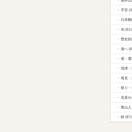
廣井山脈
手宮 (3
日本郵
旬 (61)
歴史的
海へ (6
港・運河
琉球・
発見・新
祭り・祈
見直せ
魯山人 
鯡 (87)