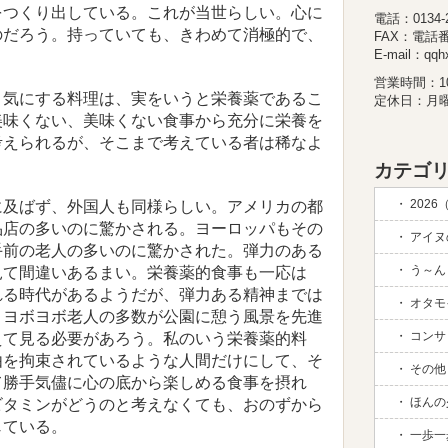
をつくり出している。これが当世らしい。心に
電話：0134-26
のだろう。持っていても、きわめて消極的で、
FAX：電話
E-mail：qqhx
営業時間：10:
気にする料理は、実をいうと栄養薬であるこ
定休日：月
美味くない、美味くない食事から充分に栄養を
考えられるが、そこまで考えている者は稀なよ
カテゴリ
2026
及ばず、外国人も同様らしい。アメリカの都
品店の多いのに驚かされる。ヨーロッパもその
アイヌの
手前の老人の多いのに驚かされた。弾力のある
う～ん 
見て間違いあるまい。栄養薬的食事も一応は
れる時代があるようだが、弾力ある精神までは
オタモイ
。ヨボヨボ老人の多数が公園に憩う風景を先進
コンサド
えて見る必要があろう。私のいう栄養薬的料
由を拘束されているような人間だけにして、そ
その他 (
て勝手気儘に心の底から楽しめる食事を摂れ
ほんの
ビタミンがどうのと考えなくても、おのずから
じている。
一歩一歩