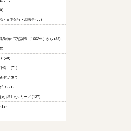
 (27)
0)
船・日本銀行・海陽亭 (56)
建造物の実態調査（1992年）から (38)
8)
 (40)
沖縄 (71)
事実 (87)
り (71)
わが郷土史シリーズ (137)
(19)