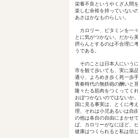
栄養不良というやくざ人間
楽しむ余裕を持っていない
あさはかなものらしい。
カロリー、ビタミンを一々
とに気がつかない。だから
摂らんとするのは不合理に
うである。
そのことは日本人にいうに
市を観て歩いても、実に薬
通り、よろめき歩く死一歩
青春時代の無鉄砲の酬いと
隆々たる筋肉をつくってく
おぼつかないのではないか
国に見る事実は、とくに考
理、それは小児あるいは自
の他は各自の自由にまかせ
ば、カロリーがなにほど、
健康はつくられると私は信