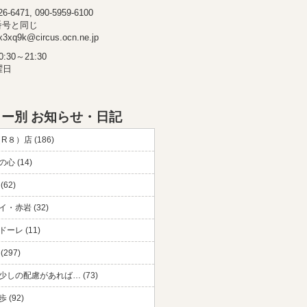
-6471, 090-5959-6100
番号と同じ
3xq9k@circus.ocn.ne.jp
30～21:30
曜日
ー別 お知らせ・日記
（R８）店 (186)
心 (14)
(62)
・赤岩 (32)
ーレ (11)
297)
少しの配慮があれば… (73)
 (92)