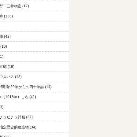
・三井物産 (17)
 (138)
 (42)
(16)
1)
郎 (19)
央バス (15)
樽明治29年からの四十年誌 (14)
（1916年）ころ (41)
3)
チュピチュ計画 (27)
指定歴史的建造物 (34)