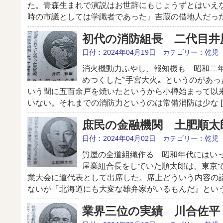
た。青森生まれで演説はお世辞にもじょうずとはいえ
時の市議としては学識者であった』吉蔵の借地人だった工
初代の消防組長 二代目井
日付：2024年04月19日 カテゴリー：乾児
消火機動力ふやし、報知機も 昭和二
めつくした‶手宮大火〟というのがあっ
いう間に五百余戸を焼いたというから小樽始まって以
いない。それまでの消防力というのは常備消防は少な [
庶民の金融機関 土肥順太
日付：2024年04月02日 カテゴリー：乾児
質屋の全道組織作る 昭和年代にはい
屋業組合長をしていた順太郎は、東京
業大会に道代表として出席した。席上どういう内容の
ないが『北海道にも大変な雄弁家がいるもんだ』という 
業界三位の実績 川合佐平