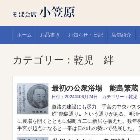
ホーム
お品書き
お知らせ・日記
店舗紹介
カテゴリー：乾児 絆
最初の公衆浴場 能島繁蔵
日付：2024年06月24日 カテゴリー：乾児
道路の建設にも尽力 手宮の中央バス
称‶能島通り〟という通りがある。明治
に農場を開くとともに錦町五二に新居を構えた。数年
手宮が起点になると一帯は日の出の勢いで発展した。 [