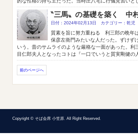
的な性格の持ち主だった。当時庄八宅に行儀見習いとし 
‶三馬〟の基礎を築く 中
日付：2024年02月13日 カテゴリー：乾児
質素を旨に努力重ねる 利三郎の晩年
保彦左衛門みたいな人だった。ずけず
いう。昔のサムライのような厳格な一面があった。利
目仁郎夫人となったコトは『一口でいうと質実剛健の人 
前のページへ
Copyright © そば会席 小笠原. All Right Reserved.