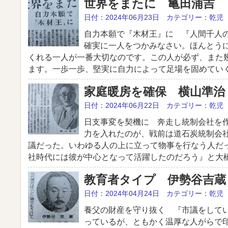
世界をまたに 亀田浦吉
日付：2024年06月23日 カテゴリー：乾児
自力本願で『木材王』に 『人間千人
確実に一人をつかみなさい。ほんとう
くれる一人が一番大切なのです。この人が必ず、また
ます。一歩一歩、堅実に自力によって足場を固めていく 
家庭暖房を確保 横山準治
日付：2024年06月22日 カテゴリー：乾児
日支事変を契機に 奔走し統制会社を
力を入れたのが、戦前は道石炭統制会
議だった。いわゆる人の上に立って物事を行なう人だ
社時代には彼が中心となって活躍したのだろう』と大橋 
教育者タイプ 伊勢谷吉蔵
日付：2024年04月24日 カテゴリー：乾児
養父の財産を守り抜く 『市議をして
っているが、ともかく温厚な人がらで